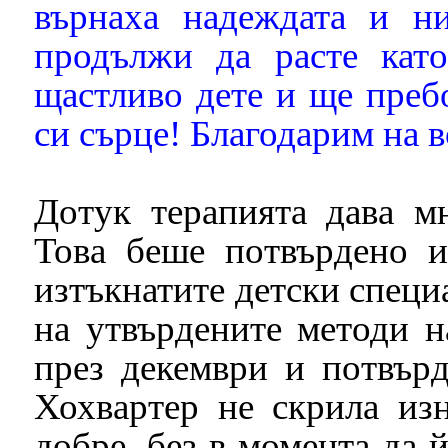
върнаха надеждата и н
продължи да расте кат
щастливо дете и ще пребо
си сърце! Благодарим на 
Дотук терапията дава м
Това беше потвърдено и
изтъкнатите детски специ
на утвърдените методи н
през декември и потвърд
Хохвартер не скрила изн
добре, без в момента да 