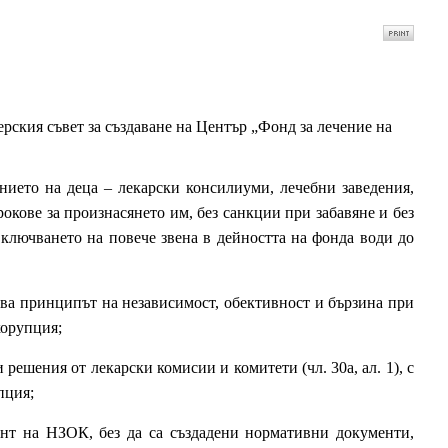
ския съвет за създаване на Център „Фонд за лечение на
нието на деца – лекарски консилиуми, лечебни заведения,
окове за произнасянето им, без санкции при забавяне и без
включването на повече звена в дейността на фонда води до
ава принципът на независимост, обективност и бързина при
корупция;
ешения от лекарски комисии и комитети (чл. 30а, ал. 1), с
пция;
ент на НЗОК, без да са създадени нормативни документи,