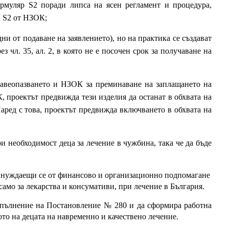
муляр S2 поради липса на ясен регламент и процедура,
а S2 от НЗОК;
ни от подаване на заявлението), но на практика се създават
з чл. 35, ал. 2, в която не е посочен срок за получаване на
равеопазването и НЗОК за преминаване на заплащането на
проектът предвижда тези изделия да останат в обхвата на
аред с това, проектът предвижда включването в обхвата на
 необходимост деца за лечение в чужбина, така че да бъде
а, нуждаещи се от финансово и организационно подпомагане
само за лекарства и консумативи, при лечение в България.
опълнение на Постановление № 280 и да сформира работна
то на децата на навременно и качествено лечение.