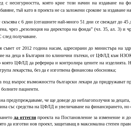
 несигурността, която крие този начин на издаване на фор
авяне, тъй като в проекта не са заложени срокове за издаване н
скъсява с 6 дни (сегашните най-много 51 дни се свеждат до 45 д
а, чрез „резолюция на директора на фонда” (чл. 35, ал. 3) и чре
С след получаване.
съвет от 2012 година насам, адресирани до министъра на зд
ие на деца в България по клинични пътеки, от ЦФЛД към НЗОК, 
о която ЦФЛД да реферира и контролира цените на изделията. Н
група лекарства, без да е изготвена финансова обосновка;
а под въпрос възможността български лекари да придружават при
 болните пациенти.
авна предупреждаваме, че ще доведе до неблагополучия за децат
бина със средства на ЦФЛД и увеличаване на финансирането, но 
ването
да оттегли
проекта на Постановление за изменение и д
ято да изготви нов проект, защитаващ в максимална степен право