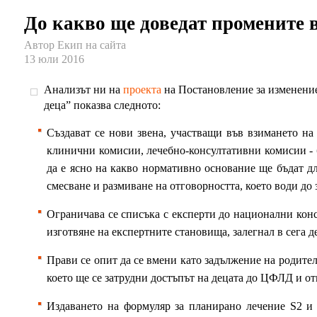
До какво ще доведат промените
Автор Екип на сайта
13 юли 2016
Анализът ни на
проекта
на Постановление за изменение
деца” показва следното:
Създават се нови звена, участващи във взимането на
клинични комисии, лечебно-консултативни комисии - бе
да е ясно на какво нормативно основание ще бъдат д
смесване и размиване на отговорността, което води до 
Ограничава се списъка с експерти до национални конс
изготвяне на експертните становища, залегнал в сега д
Прави се опит да се вмени като задължение на родител
което ще се затрудни достъпът на децата до ЦФЛД и от
Издаването на формуляр за планирано лечение S2 и 