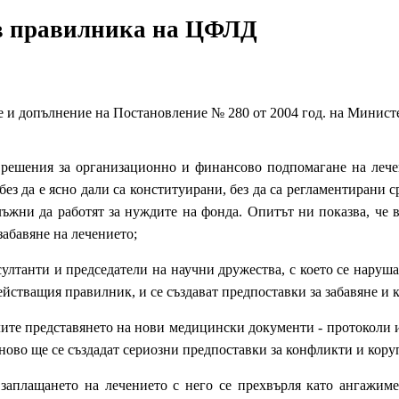
 в правилника на ЦФЛД
 и допълнение на Постановление № 280 от 2004 год. на Министер
 решения за организационно и финансово подпомагане на лече
з да е ясно дали са конституирани, без да са регламентирани ср
лъжни да работят за нуждите на фонда. Опитът ни показва, че 
забавяне на лечението;
ултанти и председатели на научни дружества, с което се наруш
ействащия правилник, и се създават предпоставки за забавяне и 
ите представянето на нови медицински документи - протоколи и р
ново ще се създадат сериозни предпоставки за конфликти и кору
заплащането на лечението с него се прехвърля като ангажим