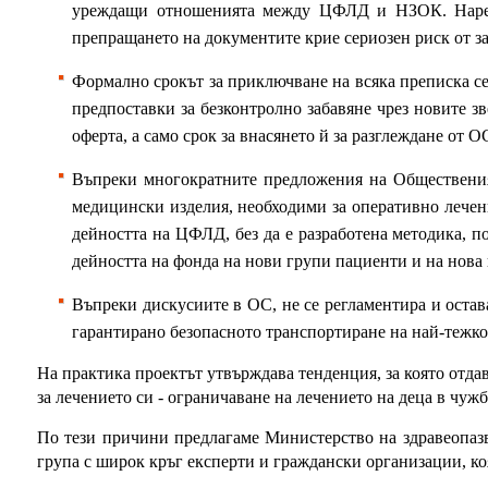
уреждащи отношенията между ЦФЛД и НЗОК. Наред с
препращането на документите крие сериозен риск от заб
Формално срокът за приключване на всяка преписка се 
предпоставки за безконтролно забавяне чрез новите звен
оферта, а само срок за внасянето й за разглеждане от О
Въпреки многократните предложения на Обществения 
медицински изделия, необходими за оперативно лечен
дейността на ЦФЛД, без да е разработена методика, п
дейността на фонда на нови групи пациенти и на нова 
Въпреки дискусиите в ОС, не се регламентира и остав
гарантирано безопасното транспортиране на най-тежко
На практика проектът утвърждава тенденция, за която отд
за лечението си - ограничаване на лечението на деца в чуж
По тези причини
предлагаме Министерство на здравеопаз
група с широк кръг експерти и граждански организации, ко