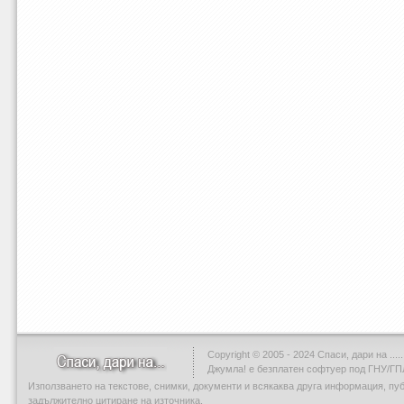
Copyright © 2005 - 2024 Спаси, дари на .....
Джумла!
е безплатен софтуер под ГНУ/ГП
Използването на текстове, снимки, документи и всякаква друга информация, пу
задължително цитиране на източника.