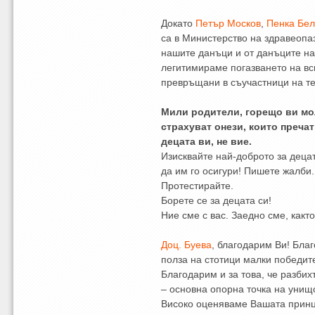
Докато
Петър Москов
,
Пенка Бе
са в Министерство на здравеопа
нашите данъци и от данъците на
легитимираме погазването на вс
превръщани в съучастници на те
Мили родители, горещо ви мол
страхуват онези, които преча
децата ви, не вие.
Изисквайте най-доброто за дец
да им го осигури! Пишете жалби
Протестирайте.
Борете се за децата си!
Ние сме с вас. Заедно сме, както
Доц. Буева
, благодарим Ви! Бла
полза на стотици малки победит
Благодарим и за това, че разби
– основна опорна точка на унищ
Високо оценяваме Вашата принц