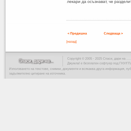
лекари да осъзнават, че раздели
< Предишна
Следваща >
[назад]
Copyright © 2005 - 2025 Спаси, дари на .....
Джумла!
е безплатен софтуер под ГНУ/ГП
Използването на текстове, снимки, документи и всякаква друга информация, пу
задължително цитиране на източника.