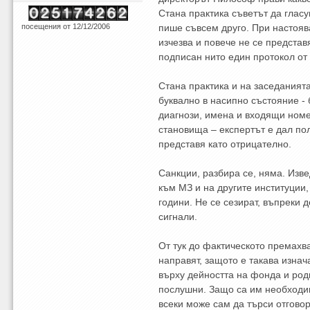
Стана практика съветът да гласу
посещения от 12/12/2006
пише съвсем друго. При настояв
изчезва и повече не се представ
подписан нито един протокол от 
Стана практика и на заседаният
буквално в насипно състояние -
диагнози, имена и входящи ном
становища – експертът е дал по
представя като отрицателно.
Санкции, разбира се, няма. Изв
към МЗ и на другите институции,
години. Не се сезират, въпреки 
сигнали.
От тук до фактическото премахва
направят, защото е такава изна
върху дейността на фонда и ро
послушни. Защо са им необходи
всеки може сам да търси отговор