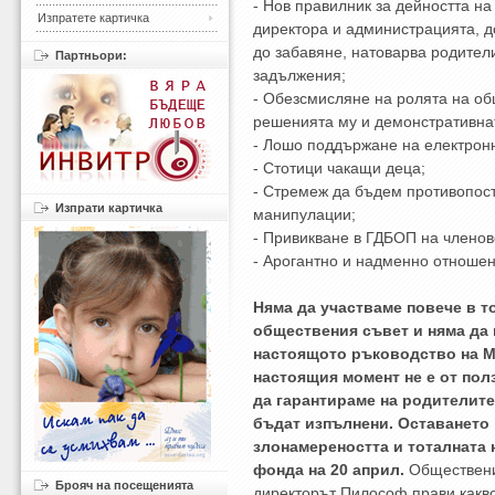
- Нов правилник за дейността на
Изпратете картичка
директора и администрацията, до
до забавяне, натоварва родител
Партньори:
задължения;
- Обезсмисляне на ролята на об
решенията му и демонстративна
- Лошо поддържане на електронн
- Стотици чакащи деца;
- Стремеж да бъдем противопост
Изпрати картичка
манипулации;
- Привикване в ГДБОП на членов
- Арогантно и надменно отношен
Няма да участваме повече в т
обществения съвет и няма да 
настоящото ръководство на М
настоящия момент не е от пол
да гарантираме на родителите
бъдат изпълнени. Оставането 
злонамереността и тоталната 
фонда на 20 април.
Обществени
Брояч на посещенията
директорът Пилософ прави какво