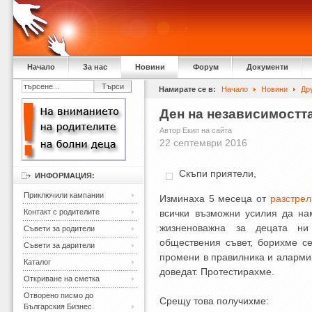
Начало
За нас
Новини
Форум
Документи
Намирате се в:
Начало
Новини
Др
Ден на независимостт
Автор Екип на сайта
22 септември 2016
Скъпи приятели,
ИНФОРМАЦИЯ:
Приключили кампании
Изминаха 5 месеца от
разстрел
Контакт с родителите
всички възможни усилия да на
жизненоважна за децата ни 
Съвети за родители
обществения съвет, борихме се
Съвети за дарители
промени в правилника и аларми
Каталог
доведат. Протестирахме.
Откриване на сметка
Отворено писмо до
Срещу това получихме:
Българския Бизнес