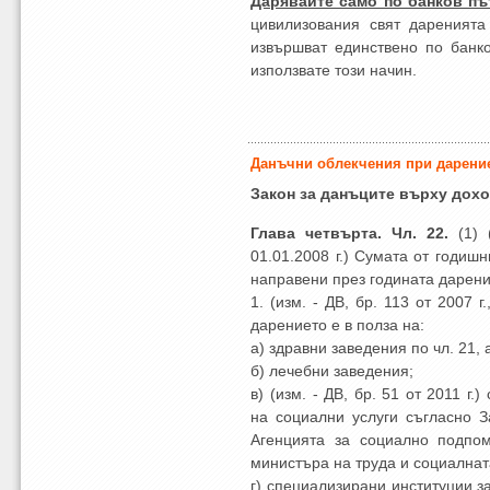
Дарявайте само по банков път
цивилизования свят даренията
извършват единствено по банко
използвате този начин.
Данъчни облекчения при дарени
Закон за данъците върху дох
Глава четвърта. Чл. 22.
(1) 
01.01.2008 г.) Сумата от годиш
направени през годината дарени
1. (изм. - ДВ, бр. 113 от 2007 г.
дарението е в полза на:
а) здравни заведения по чл. 21, ал
б) лечебни заведения;
в) (изм. - ДВ, бр. 51 от 2011 г
на социални услуги съгласно З
Агенцията за социално подпо
министъра на труда и социалнат
г) специализирани институции за