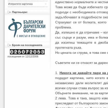
единствено нормалните и честни
Изпратете картичка
Това може да бъде избегнато ср
подходи с необходимата отговор
Партньори:
задълбочават в подробности око
Страхуват се от болката, която
проблема.
Да, излишно е да отричаме – ког
със сърце и разум, има и болка
да изсипеш тежащите в джоба 
Брояч на посещенията
протегната ръка.
Но цената си струва, в това сме 
посещения от 12/12/2006
Съветите ни се отнасят за даре
1.
Никога не давайте пари на 
подадат картичка, нито когато
независимо дали молителят де
всички случаи става въпрос за и
Обърнете внимание, че за картич
2 лева. Това е така, защото изм
преследват от българското зако