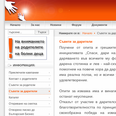
Начало
За нас
Новини
Форум
Документи
Намирате се в:
Начало
Съвети за да
Съвети за дарители
Поучени от опита и грешките
инициативата „Спаси, дари на
даряването във всичките му ф
дарена стотинка и лев - най-ск
ИНФОРМАЦИЯ:
помогнем на повече хора да даря
Приключили кампании
има реална полза, но и всички 
Контакт с родителите
удовлетворение.
Съвети за родители
Опити за измама има и винаги
Съвети за дарители
останат неуспешни.
Каталог
Отказът от участие в дарителс
Откриване на сметка
благотворителността по принц
Отворено писмо до
своеобразна победа на изма
Българския Бизнес