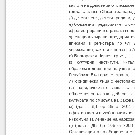
както и на домове за отглеждане
грижа, съгласно Закона за народ
д) детски ясли, детски градини
е) бюджетни предприятия по сми
ж) регистрирани в страната вер
з) специализирани предприяти
вписани в регистъра по чл. 
увреждания, както и в полза на 
и) Българския Червен кръст;
к) културни институти, чит
образователния или научния 
Република България е страна;
л) юридически лица с нестопанс
на юридическите лица с н
общественополезна дейност, с
културата по смисъла на Закона
м) (доп. - ДВ, бр. 35 от 2011 г
ефективност и възобновяеми изт
н) комуни за лечение на наркоз
о) (нова - ДВ, бр. 106 от 2008 
Организацията на обединените 