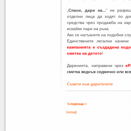
„
Спаси, дари на...
” не разре
отделни лица да ходят по до
средства чрез продажба на кар
искайки пари на ръка.
Ако се натъкнете на подобни слу
Единствените легални начини
кампанията е създадена ко
сметка на детето
!
Даренията, направени чрез
eР
сметка веднъж седмично или все
Съвети към дарителите
Следваща >
[назад]