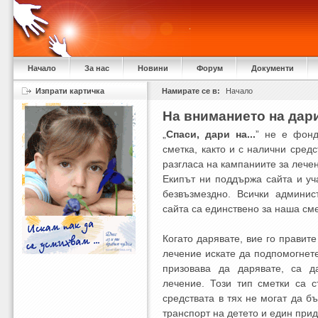
Начало
За нас
Новини
Форум
Документи
Изпрати картичка
Намирате се в:
Начало
На вниманието на дар
„
Спаси, дари на...
” не е фонд
сметка, както и с налични сред
разгласа на кампаниите за лече
Екипът ни поддържа сайта и уч
безвъзмездно. Всички админис
сайта са единствено за наша сме
Когато дарявате, вие го правите
лечение искате да подпомогнете
призовава да дарявате, са д
лечение. Този тип сметки са с
средствата в тях не могат да бъ
транспорт на детето и един при