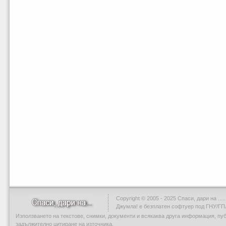
Copyright © 2005 - 2025 Спаси, дари на .....
Джумла!
е безплатен софтуер под ГНУ/ГП
Използването на текстове, снимки, документи и всякаква друга информация, пу
задължително цитиране на източника.