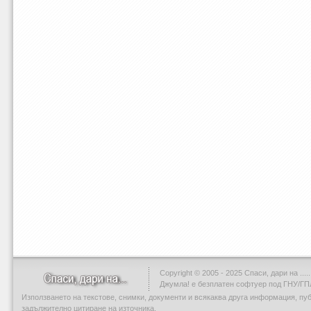
Copyright © 2005 - 2025 Спаси, дари на .....
Джумла!
е безплатен софтуер под ГНУ/ГП
Използването на текстове, снимки, документи и всякаква друга информация, пу
задължително цитиране на източника.