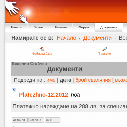
Начало
За нас
Новини
Форум
Документи
Намирате се в:
Начало
Документи
Вес
Файлова база
Търсене
Веселин Стойчев
Документи
Подреди по :
име
|
дата
|
брой сваляния
[ въз
Platezhno-12.2012
hot!
Платежно нареждане на 288 лв. за специа
Детайли
Сваляне
Виж