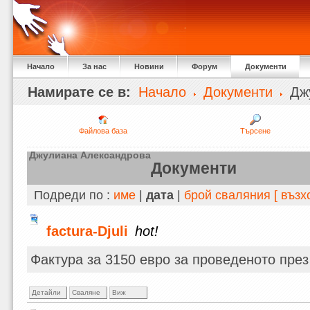
Начало
За нас
Новини
Форум
Документи
Намирате се в:
Начало
Документи
Джу
Файлова база
Търсене
Джулиана Александрова
Документи
Подреди по :
име
|
дата
|
брой сваляния
[ въз
factura-Djuli
hot!
Фактура за 3150 евро за проведеното през
Детайли
Сваляне
Виж