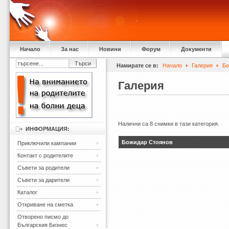
Начало
За нас
Новини
Форум
Документи
Намирате се в:
Начало
Галерия
Бо
Галерия
Налични са 8 снимки в тази категория.
ИНФОРМАЦИЯ:
Божидар Стоянов
Приключили кампании
Контакт с родителите
Съвети за родители
Съвети за дарители
Каталог
Откриване на сметка
Отворено писмо до
Българския Бизнес