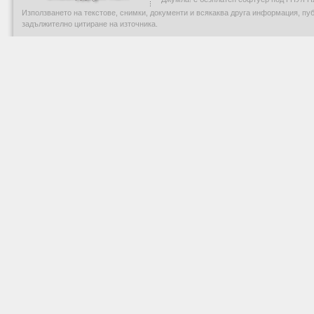
Използването на текстове, снимки, документи и всякаква друга информация, пу
задължително цитиране на източника.