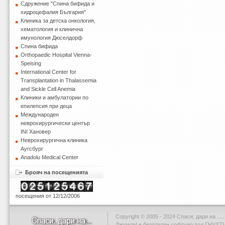
Сдружение "Спина бифида и
хидроцефалия България"
Клиника за детска онкология,
хематология и клинична
имунология Дюселдорф
Спина бифида
Orthopaedic Hospital Vienna-
Speising
International Center for
Transplantation in Thalassemia
and Sickle Cell Anemia
Клиники и амбулатории по
епилепсия при деца
Международен
неврохирургически център
INI Хановер
Неврохирургична клиника
Аугсбург
Anadolu Medical Center
Брояч на посещенията
посещения от 12/12/2006
Copyright © 2005 - 2024 Спаси, дари на .....
Джумла!
е безплатен софтуер под ГНУ/ГП