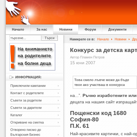
Начало
За нас
Новини
Форум
Документи
Намирате се в:
Начало
Новини
Др
Конкурс за детска кар
Автор Пламен Петров
15 юни 2007
ИНФОРМАЦИЯ:
Това смело лъвче може да бъде
твое ако участваш в конкурса
Приключили кампании
Контакт с родителите
на...”.
Ръчно изработените или
Съвети за родители
децата на нашия сайт изпращай
Съвети за дарители
Пощенски код 1680
Каталог
София-80
Откриване на сметка
П.К. 61
Отворено писмо до
Най-красивите картички, с най-
Българския Бизнес