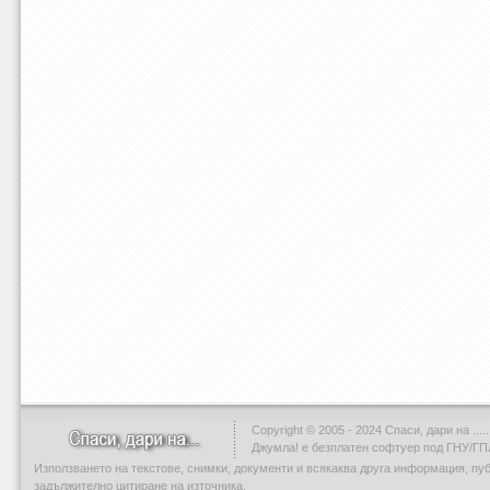
Copyright © 2005 - 2024 Спаси, дари на .....
Джумла!
е безплатен софтуер под ГНУ/ГП
Използването на текстове, снимки, документи и всякаква друга информация, пу
задължително цитиране на източника.