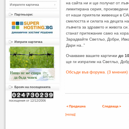
на сайта ни и ще получат от лъвч
Изпратете картичка
лимитирана серия, произведени 
Партньори:
от наши приятели живеещи в С
смелостта и силата на децата на
лъвчета за здравето и живота си
станат притежание само на хора
Зарадвайте Светльо, Добри, Ивка
Изпрати картичка
Дари на..”
Очакваме вашите картички
до 1
ще ги изпратим на Светльо, Добр
Обсъди във форума. (3 мнения)
Брояч на посещенията
посещения от 12/12/2006
< Предишна
Следваща >
[назад]