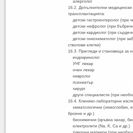
алерголог
16.2. Допълнителни медицински 
трансплантацията:
детски гастроентеролог (при ч
детски нефролог (при бъбречн
детски кардиолог (при сърдечн
детски онкохематолог (при заб
стволови клетки)
16.3. Прегледи и становища за н
ендокринолог
УНГ лекар
очен лекар
невролог
психиатър
хирург
други специалисти (при необх
16.4. Клинико-лабораторни изсл
хематологични (хемоглобин, е
броене и др.)
биохимични (кръвна захар, били
електролити (Na, K, Ca и др.)
туморни маркери (при необхо