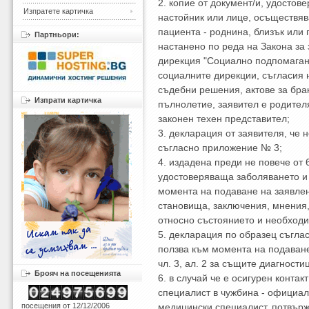
2. копие от документ/и, удостов
Изпратете картичка
настойник или лице, осъществя
пациента - роднина, близък или 
Партньори:
настанено по реда на Закона за 
дирекция "Социално подпомагане
социалните дирекции, съгласия 
съдебни решения, актове за брак
Изпрати картичка
пълнолетие, заявител е родител
законен техен представител;
3. декларация от заявителя, че
съгласно приложение № 3;
4. издадена преди не повече от
удостоверяваща заболяването и 
момента на подаване на заявлен
становища, заключения, мнения
относно състоянието и необходи
5. декларация по образец съгла
ползва към момента на подаван
чл. 3, ал. 2 за същите диагност
Брояч на посещенията
6. в случай че е осигурен конта
специалист в чужбина - официал
посещения от 12/12/2006
медицински специалист, потвърж