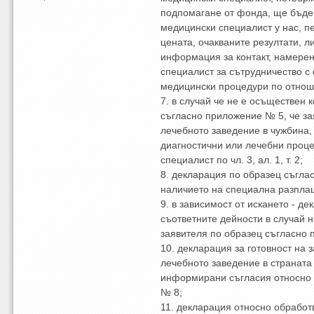
подпомагане от фонда, ще бъде 
медицински специалист у нас, п
цената, очакваните резултати, л
информация за контакт, намере
специалист за сътрудничество с
медицински процедури по отнош
7. в случай че не е осъществен к
съгласно приложение № 5, че з
лечебното заведение в чужбина,
диагностични или лечебни процеду
специалист по чл. 3, ал. 1, т. 2;
8. декларация по образец съгла
наличието на специална разпла
9. в зависимост от искането - д
съответните дейности в случай н
заявителя по образец съгласно
10. декларация за готовност на 
лечебното заведение в страната
информирани съгласия относно 
№ 8;
11. декларация относно обработ