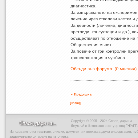
диагностика.
За извършването на експеримен
лечение чрез стволови клетки и д
За дейности (лечение, диагност
прегледи, консултации и др.), к
осъществяват по отношение на 
Обществения съвет.
За повече от три контролни пре
трансплантация в чужбина.
Обсъди във форума. (0 мнения)
< Предишна
[назад]
Copyright © 2005 - 2024 Спаси, дари на .....
Джумла!
е безплатен софтуер под ГНУ/ГП
Използването на текстове, снимки, документи и всякаква друга информация, пу
задължително цитиране на източника.