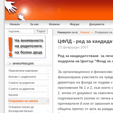
Начало
За нас
Новини
Форум
Документи
Намирате се в:
Начало
Откриване на
ЦФЛД - ред за кандида
23 февруари 2007
Ред за кандидатстване за леч
подкрепа на Център "Фонд за 
ИНФОРМАЦИЯ:
Приключили кампании
За организационно и финансово 
финансиране участието на чужд
Контакт с родителите
директора на фонда се подава с
Съвети за родители
приложения № 1 и 2, към което с
Съвети за дарители
1. копие от документ за самолич
Каталог
подпомагането (копие от лична к
Откриване на сметка
притежателя й или от законния м
Отворено писмо до
община препис от акта за раждан
Българския Бизнес