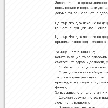
Заявленията за организационно
попълнените и подписани деклар
документи, се изпращат на адре
Център „Фонд за лечение на дец
гр. София, бул. „Ак. Иван Гешов”
Център "Фонд за лечение на де
организационно подпомагане в с
За лица, навършили 18г.;
Когато за пациента са приложи
съответните здравни дейности, ус
1. обхвата на задължителното 
2. републиканския и общински
За транспортни разходи и прест
преглед, консултация или друга
фонда;
За извършването на генетични из
1.техния резултат не цели диа
лечение на пациента;
2.генетичното изследване цели