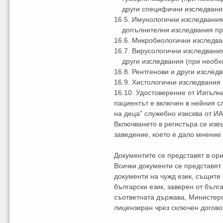
други специфични изследвания
16.5. Имунологични изследвани
допълнителни изследвания при
16.6. Микробиологични изследв
16.7. Вирусологични изследвания
други изследвания (при необх
16.8. Рентгенови и други изслед
16.9. Хистологични изследвания
16.10. Удостоверение от Изпълн
пациентът е включен в нейния с
на деца” служебно изисква от И
Включването в регистъра се из
заведение, което е дало мнение
Документите се представят в ор
Всички документи се представят 
документи на чужд език, същите
български език, заверен от бълг
съответната държава, Министерс
лицензиран чрез сключен догово