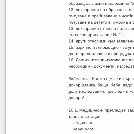
образец съгласно приложение №
12. декларация по образец за е
пътуване и пребиваване в чужби
пътуване на детето в чужбина в 
13. декларация относно ползва
съгласно приложение № 11;
14. други относими към заявлен
15. изрично пълномощно - за у
да го представлява в процедурат
16. Допълнителни изисквания пр
необходими документи, излседва
Забележка: Когато ще се извърш
донор (майка, баща, баба, дядо 
долу изследвания, прегледи и ко
донора!
16.1. Медицински прегледи и за
трансплантация:
педиатър
кардиолог