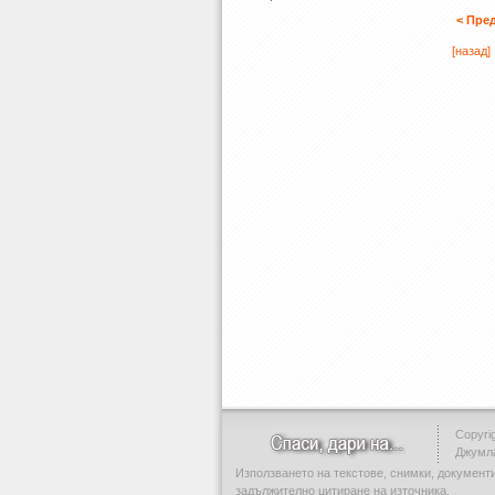
< Пре
[назад]
Copyrig
Джумл
Използването на текстове, снимки, документ
задължително цитиране на източника.