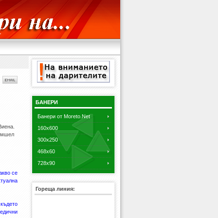
БАНЕРИ
Банери от Moreto.Net
Виена.
160x600
Тимшел
300x250
468x60
728x90
акво се
туална
Гореща линия:
 където
едични