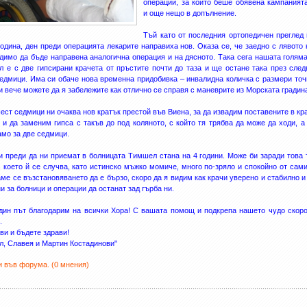
операции, за които беше обявена кампанията
и още нещо в допълнение.
Тъй като от последния ортопедичен преглед
година, ден преди операцията лекарите направиха нов. Оказа се, че заедно с лявото 
димо да бъде направена аналогична операция и на дясното. Така сега нашата голям
 е с две гипсирани крачета от пръстите почти до таза и ще остане така през сле
едмици. Има си обаче нова временна придобивка – инвалидна количка с размери точ
 и вече можете да я забележите как отлично се справя с маневрите из Морската градин
ест седмици ни очаква нов кратък престой във Виена, за да извадим поставените в кр
 и да заменим гипса с такъв до под коляното, с който тя трябва да може да ходи, а
амо за две седмици.
и преди да ни приемат в болницата Тимшел стана на 4 години. Може би заради това 
, което й се случва, като истинско мъжко момиче, много по-зряло и спокойно от сами
ме се възстановяването да е бързо, скоро да я видим как крачи уверено и стабилно и
и за болници и операции да останат зад гърба ни.
ин път благодарим на всички Хора! С вашата помощ и подкрепа нашето чудо скор
.
ви и бъдете здрави!
, Славея и Мартин Костадинови"
 във форума. (0 мнения)