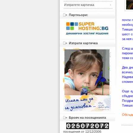
Изпратете картичка
Партньори:
почти 
необхо
Тимшел
шест с
за нея
Изпрати картичка
След ш
пирони
тежи с
Два дн
всичко
Надява
спомен
Още ед
сбъдне
Поздра
Тимшел
Обсъди
Брояч на посещенията
посещения от 12/12/2006