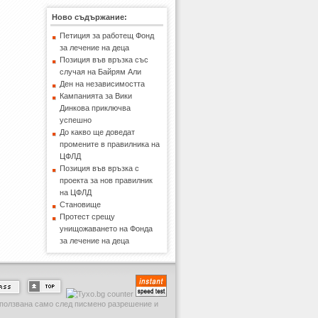
Ново съдържание:
Петиция за работещ Фонд
за лечение на деца
Позиция във връзка със
случая на Байрям Али
Ден на независимостта
Кампанията за Вики
Динкова приключва
успешно
До какво ще доведат
промените в правилника на
ЦФЛД
Позиция във връзка с
проекта за нов правилник
на ЦФЛД
Становище
Протест срещу
унищожаването на Фонда
за лечение на деца
използвана само след писмено разрешение и