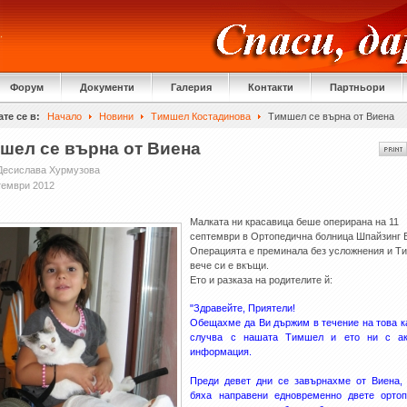
Форум
Документи
Галерия
Контакти
Партньори
те се в:
Начало
Новини
Тимшел Костадинова
Тимшел се върна от Виена
шел се върна от Виена
Десислава Хурмузова
тември 2012
Малката ни красавица беше оперирана на 11
септември в Ортопедична болница Шпайзинг 
Операцията е преминала без усложнения и 
вече си е вкъщи.
Ето и разказа на родителите й:
"Здравейте, Приятели!
Обещахме да Ви държим в течение на това к
случва с нашата Тимшел и ето ни с ак
информация.
Преди дeвет дни се завърнахме от Виена,
бяха направени едновременно двете ортоп