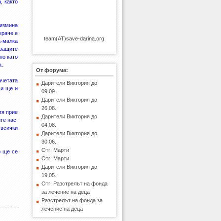
, както
 измина
краче е
team(AT)save-darina.org
а-малка
дващите
но като
а.
От форума:
ачетата
Дарители Виктория до
 и ще и
09.09.
Дарители Виктория до
26.08.
тя прие
Дарители Виктория до
те нас.
04.08.
 всички
Дарители Виктория до
30.06.
Отг: Марти
о ще се
Отг: Марти
Дарители Виктория до
19.05.
Отг: Разстрелът на фонда
за лечение на деца
Разстрелът на фонда за
лечение на деца