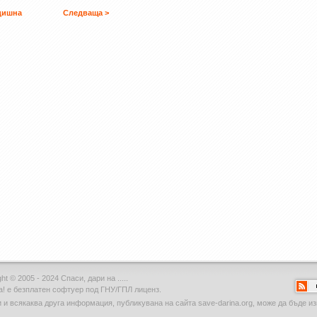
дишна
Следваща >
ht © 2005 - 2024 Спаси, дари на .....
а!
е безплатен софтуер под ГНУ/ГПЛ лиценз.
и и всякаква друга информация, публикувана на сайта save-darina.org, може да бъде 