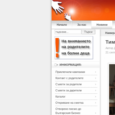
Начало
За нас
Новини
Намира
Тим
Автор 
21 сеп
ИНФОРМАЦИЯ:
Приключили кампании
Контакт с родителите
Съвети за родители
Съвети за дарители
Каталог
Откриване на сметка
Отворено писмо до
Българския Бизнес