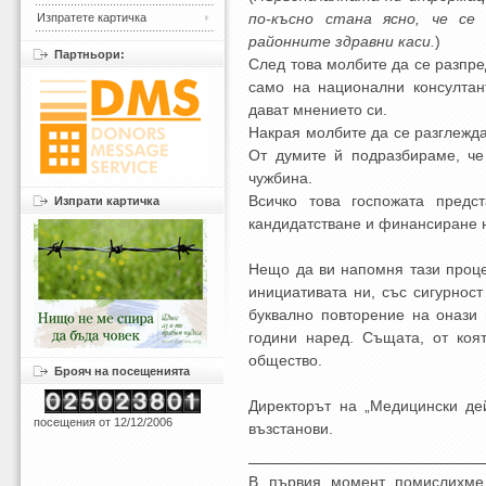
по-късно стана ясно, че се
Изпратете картичка
районните здравни каси.
)
Партньори:
След това молбите да се разпре
само на национални консултан
дават мнението си.
Накрая молбите да се разглежда
От думите й подразбираме, че
чужбина.
Всичко това госпожата предс
Изпрати картичка
кандидатстване и финансиране н
Нещо да ви напомня тази процед
инициативата ни, със сигурнос
буквално повторение на онази
години наред. Същата, от коя
общество.
Брояч на посещенията
Директорът на „Медицински де
посещения от 12/12/2006
възстанови.
В първия момент помислихме