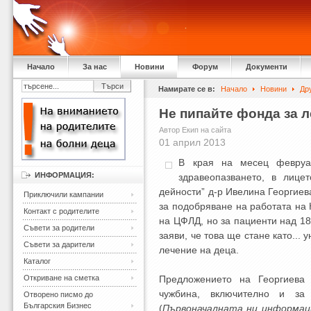
Начало
За нас
Новини
Форум
Документи
Намирате се в:
Начало
Новини
Др
Не пипайте фонда за л
Автор Екип на сайта
01 април 2013
В края на месец февруа
ИНФОРМАЦИЯ:
здравеопазването, в лице
дейности” д-р Ивелина Георгиев
Приключили кампании
за подобряване на работата на 
Контакт с родителите
на ЦФЛД, но за пациенти над 18 
Съвети за родители
заяви, че това ще стане като...
Съвети за дарители
лечение на деца.
Каталог
Откриване на сметка
Предложението на Георгиева
чужбина, включително и за
Отворено писмо до
Българския Бизнес
(
Първоначалната ни информаци