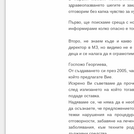
здравеопазването шегите и зак
отговорим без капка чувство за 
Първо, ще поискаме среща с но
информираме колко опасно е тов
Второ, не знаем къде и какво
директор в МЗ, но видимо не е
деца и се налага да я ограмотим
Госпожо Георгиева,
От създаването си през 2005, ч
който предлагате Вие.
Искрено Ви съветваме да проч
след излизането на който тог
подаде оставка.
Надяваме се, че няма да е необ
да осъзнаете, че предложението
тежки нарушения на процедура
отговорности, забавяне на лече
заболявания, към техните род
държавни средства.