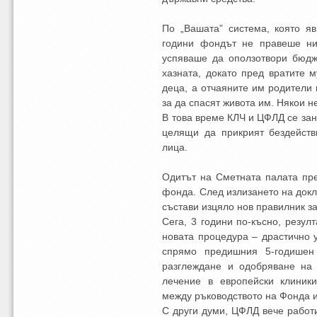
По „Вашата” система, която я
години фондът не правеше ни
успяваше да оползотвори бюдж
хазната, докато пред вратите 
деца, а отчаяните им родители
за да спасят живота им. Някои не
В това време КЛЧ и ЦФЛД се зан
целящи да прикрият бездейств
лица.
Одитът на Сметната палата пре
фонда. След излизането на докл
състави изцяло нов правилник з
Сега, 3 години по-късно, резул
новата процедура – драстично 
спрямо предишния 5-годишен 
разглеждане и одобряване на 
лечение в европейски клиники
между ръководството на Фонда 
С други думи, ЦФЛД вече работи