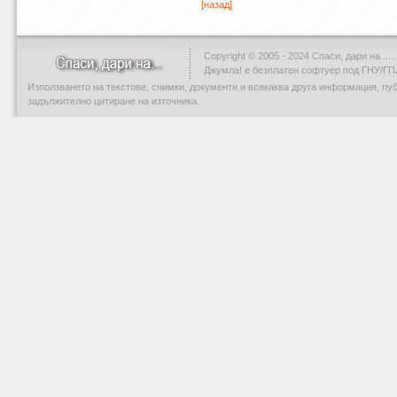
[назад]
Copyright © 2005 - 2024 Спаси, дари на .....
Джумла!
е безплатен софтуер под ГНУ/ГП
Използването на текстове, снимки, документи и всякаква друга информация, пу
задължително цитиране на източника.