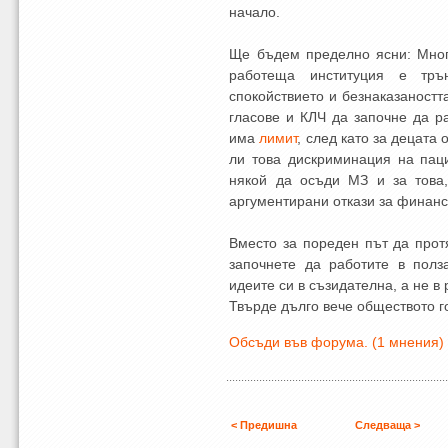
начало.
Ще бъдем пределно ясни: Мног
работеща институция е тръ
спокойствието и безнаказаността
гласове и КЛЧ да започне да р
има
лимит
, след като за децата
ли това дискриминация на пац
някой да осъди МЗ и за това
аргументирани откази за финанс
Вместо за пореден път да прот
започнете да работите в полз
идеите си в съзидателна, а не в
Твърде дълго вече обществото го
Обсъди във форума. (1 мнения)
< Предишна
Следваща >