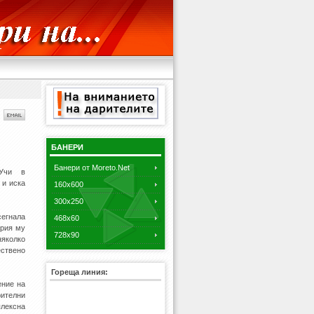
БАНЕРИ
Банери от Moreto.Net
Учи в
 и иска
160x600
300x250
асегнала
468x60
ария му
728x90
няколко
ствено
Гореща линия:
ение на
ителни
лексна