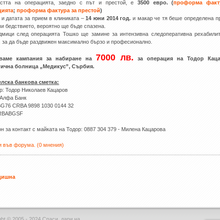
остта на операцията, заедно с път и престой, е
3500 евро. (
проформа факт
цията
;
проформа фактура за престой
)
 и датата за прием в клиниката –
14 юни 2014 год.
и макар че тя беше определена п
чи бедствието, вероятно ще бъде спазена.
дмици след операцията Тошко ще замине за интензивна следоперативна рехабили
 за да бъде раздвижен максимално бързо и професионално.
7000 лв.
ваме кампания за набиране на
за операция на Тодор Кац
гична болница „Медикус”, Сърбия.
лска банкова сметка:
р: Тодор Николаев Кацаров
 Алфа Банк
BG76 CRBA 9898 1030 0144 32
CRBABGSF
н за контакт с майката на Тодор: 0887 304 379 - Милена Кацарова
 във форума. (0 мнения)
дишна
ht © 2005 - 2024 Спаси, дари на .....