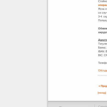
Стойн
опера
Ясна е
се слу
3-4 се
Полша,
Обявя
хирур
Дарите
Титуля
Банка:
IBAN: 
BIC: 
Телефо
Обсъди
< Пре
[назад]
Copyrig