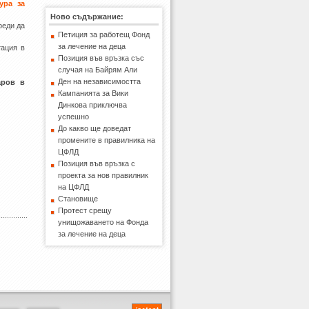
ура за
Ново съдържание:
реди да
Петиция за работещ Фонд
за лечение на деца
тация в
Позиция във връзка със
случая на Байрям Али
Ден на независимостта
аров в
Кампанията за Вики
Динкова приключва
успешно
До какво ще доведат
промените в правилника на
ЦФЛД
Позиция във връзка с
проекта за нов правилник
на ЦФЛД
Становище
Протест срещу
унищожаването на Фонда
за лечение на деца