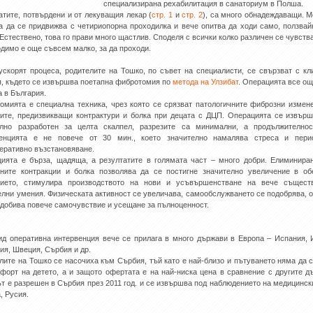
специализирана рехабилитация в санаториум в Полша.
атите, потвърдени и от лекуващия лекар (
стр. 1
и
стр. 2
), са много обнадеждаващи. 
а да се придвижва с четириопорна проходилка и вече опитва да ходи само, ползвай
 Естествено, това го прави много щастлив. Споделя с всички колко различен се чувств
димо е още съвсем малко, за да проходи.
ускорят процеса, родителите на Тошко, по съвет на специалисти, се свързват с кл
, където се извършва поетапна фибротомия по
метода на Улзибат
. Операцията все ощ
а в България.
омията е специална техника, чрез която се срязват патологичните фиброзни измен
ите, предизвикващи контрактури и болка при децата с ДЦП. Операцията се извър
ално разработен за целта скалпел, разрезите са минимални, а продължителнос
венцията е не повече от 30 мин., което значително намалява стреса и пери
еративно възстановяване.
ията е бърза, щадяща, а резултатите в голямата част – много добри. Елиминира
ните контракции и болка позволява да се постигне значително увеличение в о
нието, стимулира производството на нови и усъвършенстване на вече същест
елни умения. Физическата активност се увеличава, самообслужването се подобрява, о
 добива повече самочувствие и усещане за пълноценност.
ид оперативна интервенция вече се прилага в много държави в Европа – Испания, 
ия, Швеция, Сърбия и др.
лите на Тошко се насочиха към Сърбия, тъй като е най-близо и пътуването няма да 
форт на детето, а и защото офертата е на най-ниска цена в сравнение с другите д
т е разрешен в Сърбия през 2011 год. и се извършва под наблюдението на медицинск
, Русия.