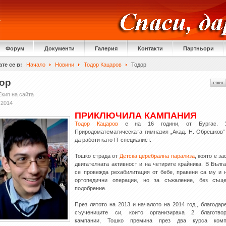
Форум
Документи
Галерия
Контакти
Партньори
те се в:
Начало
Новини
Тодор Кацаров
Тодор
ор
Екип на сайта
 2014
ПРИКЛЮЧИЛА КАМПАНИЯ
Тодор Кацаров
е на 16 години, от Бургас. 
Природоматематическата гимназия „Акад. Н. Обрешков”
да работи като IT специалист.
Тошко страда от
Детска церебрална парализа
, която е з
двигателната активност и на четирите крайника. В Бълг
се провежда рехабилитация от бебе, правени са му и 
ортопедични операции, но за съжаление, без съще
подобрение.
През лятото на 2013 и началото на 2014 год., благодар
съучениците си, които организираха 2 благотвор
кампании, Тошко премина през два курса комп