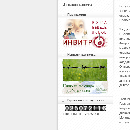
Изпратете картичка
Резулт
започн
Партньори:
опора.
Необхо
За да 
Сърбия
прилаг
Фиброт
мускул
специ
Изпрати картичка
интер
следоп
Операц
мускул
движе
двигат
детето
Този в
Брояч на посещенията
Герман
Родите
диском
посещения от 12/12/2006
Методъ
от Тула