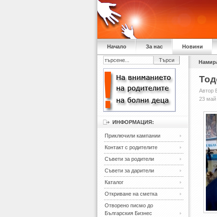
Начало
За нас
Новини
Намира
Тод
Автор 
23 май
ИНФОРМАЦИЯ:
Приключили кампании
Контакт с родителите
Съвети за родители
Съвети за дарители
Каталог
Откриване на сметка
Отворено писмо до
Българския Бизнес