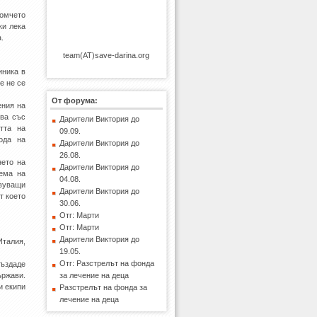
Момчето
ки лека
а.
team(AT)save-darina.org
иника в
е не се
От форума:
ения на
шва със
Дарители Виктория до
тта на
09.09.
ода на
Дарители Виктория до
26.08.
нето на
Дарители Виктория до
бема на
04.08.
вуващи
Дарители Виктория до
т което
30.06.
Отг: Марти
Отг: Марти
Дарители Виктория до
Италия,
19.05.
Отг: Разстрелът на фонда
създаде
ържави.
за лечение на деца
и екипи
Разстрелът на фонда за
лечение на деца