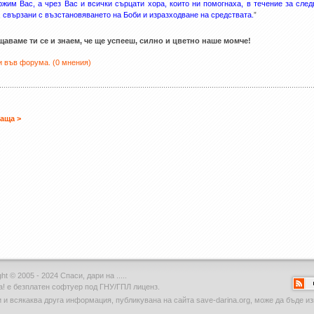
жим Вас, а чрез Вас и всички сърцати хора, които ни помогнаха, в течение за сле
, свързани с възстановяването на Боби и изразходване на средствата.
”
аваме ти се и знаем, че ще успееш, силно и цветно наше момче!
 във форума. (0 мнения)
аща >
ht © 2005 - 2024 Спаси, дари на .....
а!
е безплатен софтуер под ГНУ/ГПЛ лиценз.
и и всякаква друга информация, публикувана на сайта save-darina.org, може да бъде 