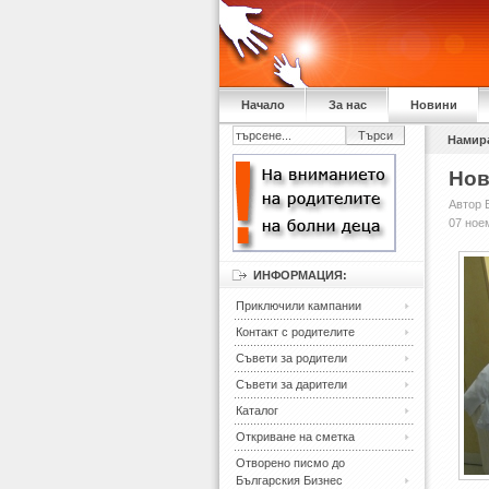
Начало
За нас
Новини
Намира
Нов
Автор 
07 ное
ИНФОРМАЦИЯ:
Приключили кампании
Контакт с родителите
Съвети за родители
Съвети за дарители
Каталог
Откриване на сметка
Отворено писмо до
Българския Бизнес