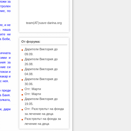
ложи за
нтролен
еме, по
team(AT)save-darina.org
е, и не
а наша
ните ни
а Боби,
От форума:
Дарители Виктория до
мичната
09.09.
осими и
Дарители Виктория до
ания за
26.08.
 ние си
Дарители Виктория до
покои и
04.08.
макар и
Дарители Виктория до
с нея.
30.06.
Отг: Марти
о преди
Отг: Марти
а Баня.
Дарители Виктория до
олката,
19.05.
Отг: Разстрелът на фонда
и, дари
за лечение на деца
Разстрелът на фонда за
лечение на деца