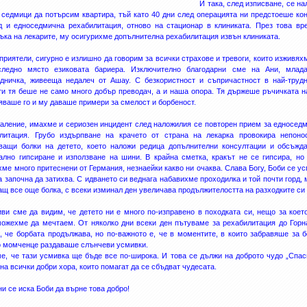
И така, след изписване, се на
 седмици да потърсим квартира, тъй като 40 дни след операцията ни предстоеше ко
д и едноседмична рехабилитация, отново на стационар в клиниката. През това вр
ъка на лекарите, му осигурихме допълнителна рехабилитация извън клиниката.
приятели, сигурно е излишно да говорим за всички страхове и тревоги, които изживяхм
следно място езиковата бариера. Изключително благодарни сме на Ани, млад
дничка, живееща недалеч от Ашау. С безкористност и съпричастност в най-труд
и тя беше не само много добър преводач, а и наша опора. Тя държеше ръчичката н
яваше го и му даваше примери за смелост и борбеност.
аление, имахме и сериозен инцидент след наложилия се повторен прием за едносед
литация. Грубо издърпване на крачето от страна на лекарка провокира непон
ващи болки на детето, което наложи редица допълнителни консултации и обсъжд
ално гипсиране и използване на шини. В крайна сметка, кракът не се гипсира, но
хме много притеснени от Германия, незнаейки какво ни очаква. Слава Богу, Боби се ус
а започна да затихва. С идването си веднага набавихме проходилка и той почти горд, 
ащ все още болка, с всеки изминал ден увеличава продължителостта на разходките си 
ви сме да видим, че детето ни е много по-изправено в походката си, нещо за коет
ожехме да мечтаем. От няколко дни всеки ден пътуваме за рехабилитация до Горн
, че борбата продължава, но по-важното е, че в моментите, в които забравяше за б
 момченце раздаваше слънчеви усмивки.
е, че тази усмивка ще бъде все по-широка. И това се дължи на доброто чудо „Спас
и на всички добри хора, които помагат да се сбъдват чудесата.
ни се иска Боби да върне това добро!