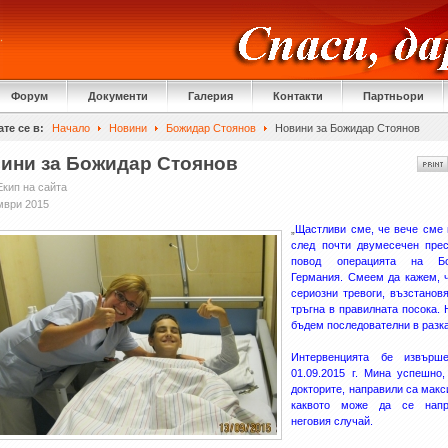
Форум
Документи
Галерия
Контакти
Партньори
те се в:
Начало
Новини
Божидар Стоянов
Новини за Божидар Стоянов
ини за Божидар Стоянов
Екип на сайта
мври 2015
„
Щастливи сме, че вече сме
след почти двумесечен пре
повод операцията на Б
Германия. Смеем да кажем, 
сериозни тревоги, възстанов
тръгна в правилната посока. 
бъдем последователни в разка
Интервенцията бе извърш
01.09.2015 г. Мина успешно,
докторите, направили са мак
каквото може да се нап
неговия случай.