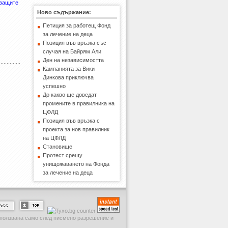
дващите
Ново съдържание:
Петиция за работещ Фонд
за лечение на деца
Позиция във връзка със
случая на Байрям Али
Ден на независимостта
Кампанията за Вики
Динкова приключва
успешно
До какво ще доведат
промените в правилника на
ЦФЛД
Позиция във връзка с
проекта за нов правилник
на ЦФЛД
Становище
Протест срещу
унищожаването на Фонда
за лечение на деца
използвана само след писмено разрешение и