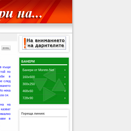
БАНЕРИ
 в къщи
Банери от Moreto.Net
стой по
оби в
160x600
че след
300x250
яването
Но нека
468x60
за си.
728x90
ена на
 казват
Гореща линия:
симално
рави в