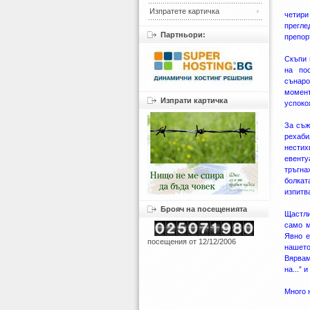
Изпратете картичка
четири
прегле
Партньори:
препор
Скъпи 
на по
сънаро
момент
Изпрати картичка
успоко
За съж
рехаби
нестих
евенту
тръгна
болкат
изпитв
Брояч на посещенията
Щастли
само м
Явно е
посещения от 12/12/2006
нашето
Вярвам
на...” 
Много 