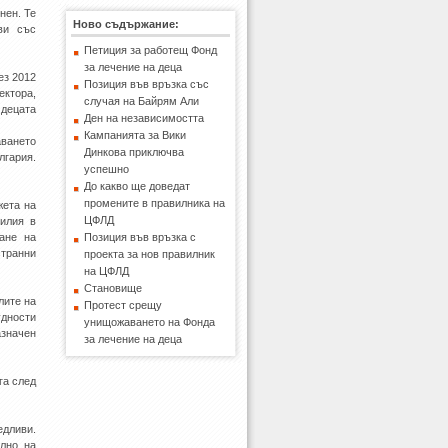
нен. Те
Ново съдържание:
ви със
Петиция за работещ Фонд
за лечение на деца
ез 2012
Позиция във връзка със
ектора,
случая на Байрям Али
 децата
Ден на независимостта
Кампанията за Вики
аването
Динкова приключва
лгария.
успешно
До какво ще доведат
промените в правилника на
жета на
ЦФЛД
силия в
ане на
Позиция във връзка с
странни
проекта за нов правилник
на ЦФЛД
Становище
лите на
Протест срещу
удности
унищожаването на Фонда
азначен
за лечение на деца
га след
едливи.
елно на