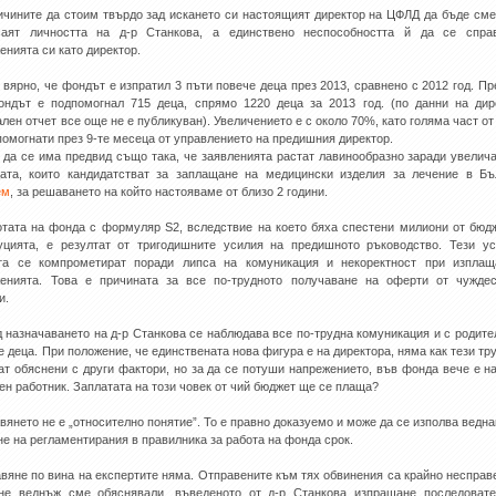
ичините да стоим твърдо зад искането си настоящият директор на ЦФЛД да бъде сме
саят личността на д-р Станкова, а единствено неспособността й да се спра
енията си като директор.
е вярно, че фондът е изпратил 3 пъти повече деца през 2013, сравнено с 2012 год. Пр
ондът е подпомогнал 715 деца, спрямо 1220 деца за 2013 год. (по данни на дир
лен отчет все още не е публикуван). Увеличението е с около 70%, като голяма част от
помогнати през 9-те месеца от управлението на предишния директор.
 да се има предвид също така, че заявленията растат лавинообразно заради увелич
ата, които кандидатстват за заплащане на медицински изделия за лечение в Бъ
ем
, за решаването на който настояваме от близо 2 години.
отата на фонда с формуляр S2, вследствие на което бяха спестени милиони от бюд
уцията, е резултат от тригодишните усилия на предишното ръководство. Тези у
та се компрометират поради липса на комуникация и некоректност при изплащ
енията. Това е причината за все по-трудното получаване на оферти от чужде
и.
д назначаването на д-р Станкова се наблюдава все по-трудна комуникация и с родите
е деца. При положение, че единствената нова фигура е на директора, няма как тези тр
ат обяснени с други фактори, но за да се потуши напрежението, във фонда вече е н
ен работник. Заплатата на този човек от чий бюджет ще се плаща?
авянето не е „относително понятие”. То е правно доказуемо и може да се изполва ведна
не на регламентирания в правилника за работа на фонда срок.
авяне по вина на експертите няма. Отправените към тях обвинения са крайно несправ
не веднъж сме обяснявали, въведеното от д-р Станкова изпращане последоват