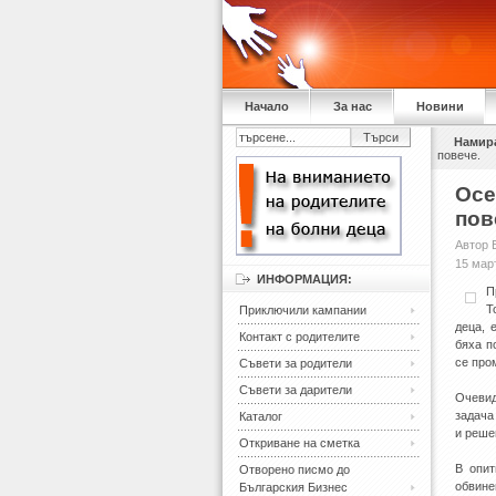
Начало
За нас
Новини
Намира
повече.
Осе
пов
Автор 
15 мар
ИНФОРМАЦИЯ:
П
Т
Приключили кампании
деца, 
Контакт с родителите
бяха п
се про
Съвети за родители
Съвети за дарители
Очевид
задача
Каталог
и реше
Откриване на сметка
В опит
Отворено писмо до
обвине
Българския Бизнес