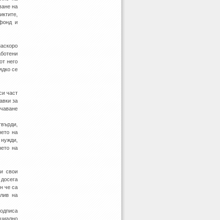
ване на
иктите,
 фонд и
наскоро
ботени
от него
ядко се
си част
авки за
учаване
твърди,
нето на
 нужди,
нето на
и свои
 досега
н че са
лив на
подписа
циално