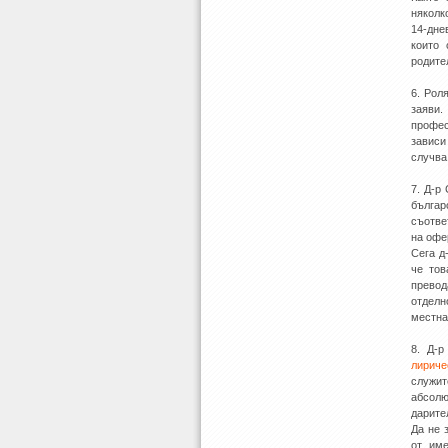
няколк
14-дне
които 
родите
6. Рол
заяви
профес
зависи
случва
7. Д-р
българ
съотве
на офе
Сега д
че тов
превод
отделн
местна
8. Д-р
лириче
служит
абсол
дарите
Да не 
от им