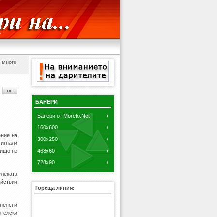
 много
БАНЕРИ
Банери от Moreto.Net
160x600
ение на
300x250
сигнали
нищо не
468x60
728x90
елеката
ействия
Гореща линия:
 неясни
ителски