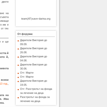
 двете
ане на
 съвета
team(AT)save-darina.org
, имащи
то им е
 от тях
От форума:
Дарители Виктория до
ие и ще
09.09.
Дарители Виктория до
26.08.
остта й
Дарители Виктория до
ето й,
04.08.
Дарители Виктория до
 живота
30.06.
Отг: Марти
Отг: Марти
 всеки
Дарители Виктория до
13 год.
,
19.05.
Отг: Разстрелът на фонда
за лечение на деца
ата на
Разстрелът на фонда за
е. Ива
лечение на деца
пка.