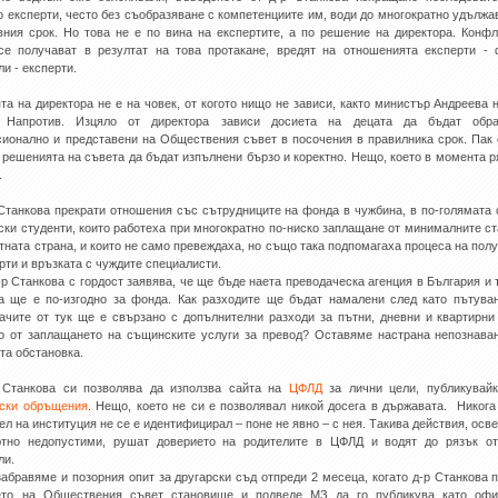
о експерти, често без съобразяване с компетенциите им, води до многократно удължа
вния срок. Но това не е по вина на експертите, а по решение на директора. Конфл
се получават в резултат на това протакане, вредят на отношенията експерти -
ли - експерти.
ята на директора не е на човек, от когото нищо не зависи, както министър Андреева 
. Напротив. Изцяло от директора зависи досиета на децата да бъдат обра
ионално и представени на Обществения съвет в посочения в правилника срок. Пак 
 решенията на съвета да бъдат изпълнени бързо и коректно. Нещо, което в момента р
.
 Станкова прекрати отношения със сътрудниците на фонда в чужбина, в по-голямата 
ски студенти, които работеха при многократно по-ниско заплащане от минималните ст
тната страна, и които не само превеждаха, но също така подпомагаха процеса на пол
рти и връзката с чуждите специалисти.
-р Станкова с гордост заявява, че ще бъде наета преводаческа агенция в България и 
а ще е по-изгодно за фонда. Как разходите ще бъдат намалени след като пътува
ачите от тук ще е свързано с допълнителни разходи за пътни, дневни и квартирни
о от заплащането на същинските услуги за превод? Оставяме настрана непознава
та обстановка.
 Станкова си позволява да използва сайта на
ЦФЛД
за лични цели, публикувайк
ски обръщения
. Нещо, което не си е позволявал никой досега в държавата. Никога
ел на институция не се е идентифицирал – поне не явно – с нея. Такива действия, осве
ютно недопустими, рушат доверието на родителите в ЦФЛД и водят до рязък от
ли.
забравяме и позорния опит за другарски съд отпреди 2 месеца, когато д-р Станкова 
ето на Обществения съвет становище и подведе МЗ да го публикува като офи