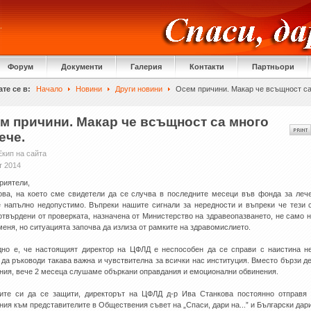
Форум
Документи
Галерия
Контакти
Партньори
те се в:
Начало
Новини
Други новини
Осем причини. Макар че всъщност са
м причини. Макар че всъщност са много
ече.
Екип на сайта
т 2014
риятели,
ова, на което сме свидетели да се случва в последните месеци във фонда за леч
е напълно недопустимо. Въпреки нашите сигнали за нередности и въпреки че тези 
отвърдени от проверката, назначена от Министерство на здравеопазването, не само 
меня, но ситуацията започва да излиза от рамките на здравомислието.
но е, че настоящият директор на ЦФЛД е неспособен да се справи с наистина н
 да ръководи такава важна и чувствителна за всички нас институция. Вместо бързи д
ния, вече 2 месеца слушаме объркани оправдания и емоционални обвинения.
ите си да се защити, директорът на ЦФЛД д-р Ива Станкова постоянно отправя
ния към представителите в Обществения съвет на „Спаси, дари на...” и Български дар