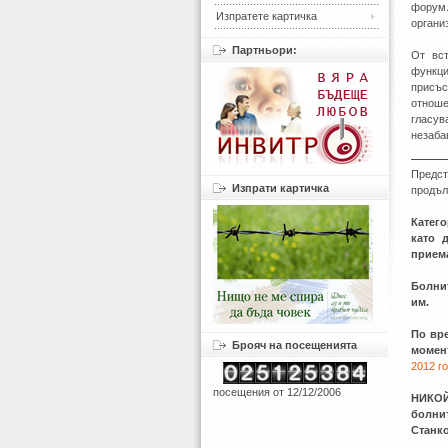
форум
Изпратете картичка
органи
Партньори:
От вс
функци
присъс
отноше
гласув
незаба
Предст
Изпрати картичка
продъл
Катего
като 
приема
Болнит
им.
По вр
Брояч на посещенията
момен
2012 го
посещения от 12/12/2006
НИКОЙ
болни
Станко