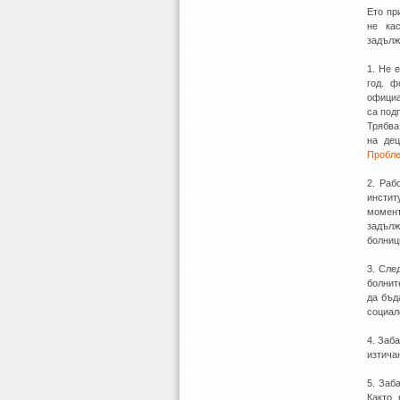
Ето пр
не ка
задълж
1. Не 
год. ф
официа
са под
Трябва
на дец
Пробл
2. Раб
инстит
момен
задълж
болниц
3. Сле
болнит
да бъд
социал
4. Заб
изтича
5. Заб
Както 