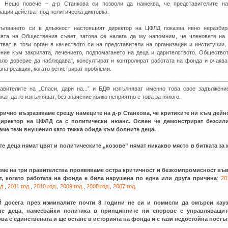
. Нещо повече – д-р Станкова си позволи да намеква, че представителите на
зации действат под политическа диктовка.
тъпването си в длъжност настоящият директор на ЦФЛД показва явно неразбир
ята на Обществения съвет, затова се налага да му напомним, че членовете на
тват в този орган в качеството си на представители на организации и институции
ние към закрилата, лечението, подпомагането на деца и дарителството. Общество
ало доверие да наблюдават, консултират и контролират работата на фонда и очаква
вна реакция, когато регистрират проблеми.
авителите на „Спаси, дари на...” и БДФ изпълняват именно това свое задължен
жат да го изпълняват, без значение колко неприятно е това за някого.
рично възразяваме срещу намеците на д-р Станкова, че критиките ни към дейн
директор на ЦФЛД са с политически нюанс. Освен че демонстрират безсили
ме тези внушения като тежка обида към болните деца.
е деца нямат цвят и политическите „козове” нямат никакво място в битката за
еме на три правителства проявяваме остра критичност и безкомпромисност във
т, когато работата на фонда е била нарушена по една или друга причина
:
20
д.
,
2011 год.
,
2010 год.
,
2009 год.
,
2008 год.
,
2007 год.
 досега през изминалите почти 8 години не си и помисли да омърси кауз
те деца, намесвайки политика в принципните ни спорове с управляващит
ва е единствената и ще остане в историята на фонда и с тази недостойна постъ