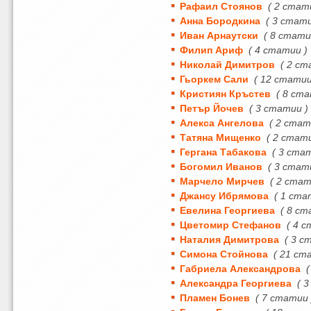
Рафаил Стоянов
( 2 стат
Анна Бородкина
( 3 стати
Иван Арнаутски
( 8 стати
Филип Ариф
( 4 статии )
Николай Димитров
( 2 ст
Гьоркем Сали
( 12 статии
Кристиян Кръстев
( 8 ста
Петър Йочев
( 3 статии )
Алекса Ангелова
( 2 стат
Татяна Мищенко
( 2 стат
Гергана Табакова
( 3 ста
Богомил Иванов
( 3 стат
Марчело Мирчев
( 2 стат
Джансу Ибрямова
( 1 ста
Евелина Георгиева
( 8 ст
Цветомир Стефанов
( 4 
Наталия Димитрова
( 3 с
Симона Стойнова
( 21 ст
Габриела Александрова
Александра Георгиева
( 
Пламен Бонев
( 7 статии 