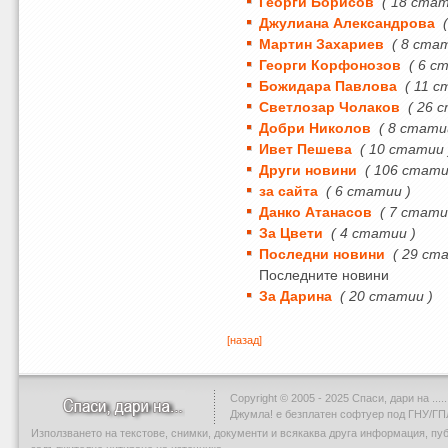
Георги Борисов
( 18 стат
Джулиана Александрова
Мартин Захариев
( 8 ста
Георги Корфонозов
( 6 с
Божидара Павлова
( 11 с
Светлозар Чолаков
( 26 
Добри Николов
( 8 стати
Ивет Пешева
( 10 статии 
Други новини
( 106 стати
за сайта
( 6 статии )
Данко Атанасов
( 7 стати
За Цвети
( 4 статии )
Последни новини
( 29 ст
Последните новини
За Дарина
( 20 статии )
[назад]
Copyright © 2005 - 2025 Спаси, дари на .....
Джумла!
е безплатен софтуер под ГНУ/ГП
Използването на текстове, снимки, документи и всякаква друга информация, пу