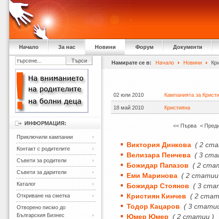
Начало
За нас
Новини
Форум
Документи
Намирате се в:
Начало
Новини
Кри
02 юли 2010
Кампанията за Крист
18 май 2010
Кристияна
ИНФОРМАЦИЯ:
<< Първа
< Пред
Приключили кампании
Виктория Динкова
( 2 ст
Контакт с родителите
Велизара Пенчева
( 3 ста
Съвети за родители
Божидар Папазов
( 2 ста
Съвети за дарители
Еми Маринова
( 2 статии
Каталог
Божидар Стоянов
( 3 ста
Кристиян Кинчев
( 2 стат
Откриване на сметка
Тодор Кацаров
( 3 статии
Отворено писмо до
Българския Бизнес
Юмер Юмер
( 2 статии )