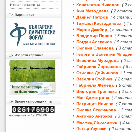
Константин Николов
( 2 
Изпратете картичка
Ани Методиева
( 2 стати
Партньори:
Даниел Петров
( 4 статии
Тимшел Костадинова
( 4
Мерве Джебир
( 5 статии
Владимир Попов
( 3 стат
Богдан Алексиев
( 5 стат
Силвия Славчова
( 3 ста
Георги и Валентин Младе
Изпрати картичка
Веселина Мурадова
( 2 с
Габриела Йорданова
( 6 
Стиляна Дойчинова
( 3 с
Веселин Стойчев
( 2 ста
Габриела Желева
( 5 ста
Виктория Троянска
( 2 ст
Мая Димитрова
( 2 стати
Брояч на посещенията
Патриция Илиева
( 7 ста
Биляна Стефанова
( 3 ст
посещения от 12/12/2006
Антонио Антонов
( 3 ста
Мехмед Ибрахимов
( 2 с
Петър Узунски
( 2 статии