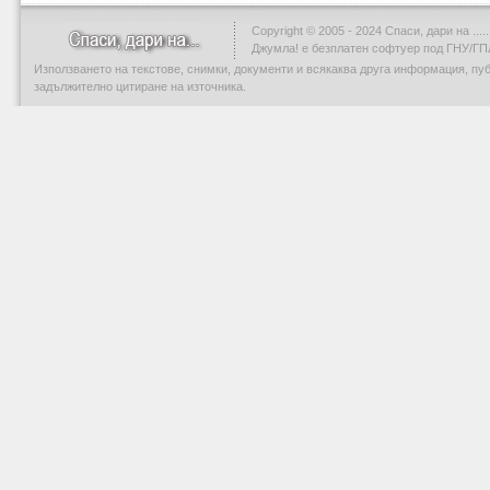
Copyright © 2005 - 2024 Спаси, дари на .....
Джумла!
е безплатен софтуер под ГНУ/ГП
Използването на текстове, снимки, документи и всякаква друга информация, пу
задължително цитиране на източника.