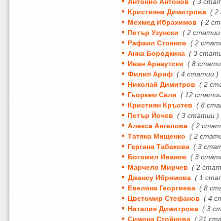
Антонио Антонов
( 3 ста
Кристияна Димитрова
( 2
Мехмед Ибрахимов
( 2 с
Петър Узунски
( 2 статии
Рафаил Стоянов
( 2 стат
Анна Бородкина
( 3 стати
Иван Арнаутски
( 8 стати
Филип Ариф
( 4 статии )
Николай Димитров
( 2 ст
Гьоркем Сали
( 12 статии
Кристиян Кръстев
( 8 ста
Петър Йочев
( 3 статии )
Алекса Ангелова
( 2 стат
Татяна Мищенко
( 2 стат
Гергана Табакова
( 3 ста
Богомил Иванов
( 3 стат
Марчело Мирчев
( 2 стат
Джансу Ибрямова
( 1 ста
Евелина Георгиева
( 8 ст
Цветомир Стефанов
( 4 
Наталия Димитрова
( 3 с
Симона Стойнова
( 21 ст