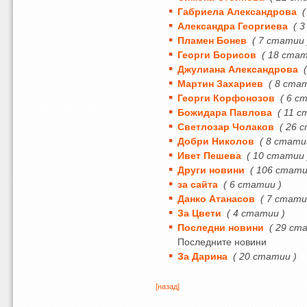
Габриела Александрова
Александра Георгиева
( 
Пламен Бонев
( 7 статии 
Георги Борисов
( 18 стат
Джулиана Александрова
Мартин Захариев
( 8 ста
Георги Корфонозов
( 6 с
Божидара Павлова
( 11 с
Светлозар Чолаков
( 26 
Добри Николов
( 8 стати
Ивет Пешева
( 10 статии 
Други новини
( 106 стати
за сайта
( 6 статии )
Данко Атанасов
( 7 стати
За Цвети
( 4 статии )
Последни новини
( 29 ст
Последните новини
За Дарина
( 20 статии )
[назад]