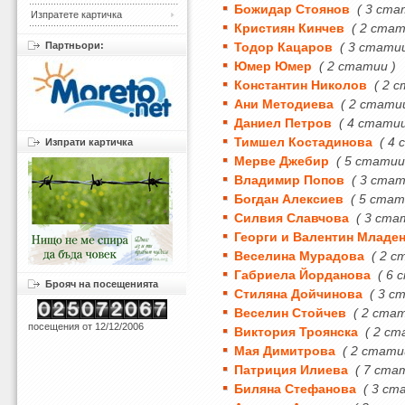
Божидар Стоянов
( 3 ста
Изпратете картичка
Кристиян Кинчев
( 2 стат
Партньори:
Тодор Кацаров
( 3 статии
Юмер Юмер
( 2 статии )
Константин Николов
( 2 
Ани Методиева
( 2 стати
Даниел Петров
( 4 статии
Тимшел Костадинова
( 4
Изпрати картичка
Мерве Джебир
( 5 статии
Владимир Попов
( 3 стат
Богдан Алексиев
( 5 стат
Силвия Славчова
( 3 ста
Георги и Валентин Младе
Веселина Мурадова
( 2 с
Габриела Йорданова
( 6 
Брояч на посещенията
Стиляна Дойчинова
( 3 с
Веселин Стойчев
( 2 ста
посещения от 12/12/2006
Виктория Троянска
( 2 ст
Мая Димитрова
( 2 стати
Патриция Илиева
( 7 ста
Биляна Стефанова
( 3 ст