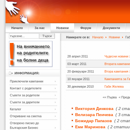
Начало
За нас
Новини
Форум
Документи
Намирате се в:
Начало
Новини
Га
28 април 2011
Чудесни новини 
03 март 2011
Втората кампани
20 февруари 2011
Втора кампания 
ИНФОРМАЦИЯ:
10 януари 2011
Кампанията за Г
Приключили кампании
30 декември 2010
Габи Желева
Контакт с родителите
Съвети за родители
<< Първа
< Пред
Съвети за дарители
Виктория Динкова
( 2 ст
Каталог
Велизара Пенчева
( 3 ста
Откриване на сметка
Божидар Папазов
( 2 ста
Отворено писмо до
Еми Маринова
( 2 статии
Българския Бизнес