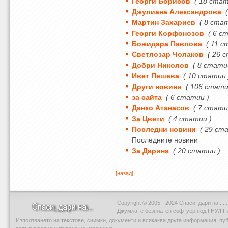
Георги Борисов
( 18 стат
Джулиана Александрова
Мартин Захариев
( 8 ста
Георги Корфонозов
( 6 с
Божидара Павлова
( 11 с
Светлозар Чолаков
( 26 
Добри Николов
( 8 стати
Ивет Пешева
( 10 статии 
Други новини
( 106 стати
за сайта
( 6 статии )
Данко Атанасов
( 7 стати
За Цвети
( 4 статии )
Последни новини
( 29 ст
Последните новини
За Дарина
( 20 статии )
[назад]
Copyright © 2005 - 2024 Спаси, дари на .....
Джумла!
е безплатен софтуер под ГНУ/ГП
Използването на текстове, снимки, документи и всякаква друга информация, пу