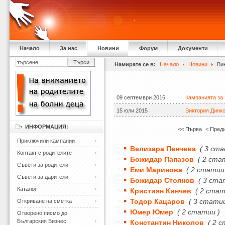
Начало
За нас
Новини
Форум
Документи
Намирате се в:
Начало
Новини
Вик
09 септември 2016
Кампанията за
15 юли 2015
Виктория Динк
ИНФОРМАЦИЯ:
<< Първа
< Пред
Приключили кампании
Велизара Пенчева
( 3 ста
Контакт с родителите
Божидар Папазов
( 2 ста
Съвети за родители
Еми Маринова
( 2 статии
Съвети за дарители
Божидар Стоянов
( 3 ста
Каталог
Кристиян Кинчев
( 2 стат
Тодор Кацаров
( 3 статии
Откриване на сметка
Юмер Юмер
( 2 статии )
Отворено писмо до
Българския Бизнес
Константин Николов
( 2 