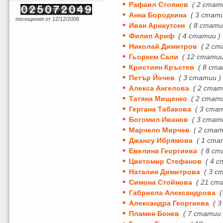
Рафаил Стоянов
( 2 стат
Анна Бородкина
( 3 стати
посещения от 12/12/2006
Иван Арнаутски
( 8 стати
Филип Ариф
( 4 статии )
Николай Димитров
( 2 ст
Гьоркем Сали
( 12 статии
Кристиян Кръстев
( 8 ста
Петър Йочев
( 3 статии )
Алекса Ангелова
( 2 стат
Татяна Мищенко
( 2 стат
Гергана Табакова
( 3 ста
Богомил Иванов
( 3 стат
Марчело Мирчев
( 2 стат
Джансу Ибрямова
( 1 ста
Евелина Георгиева
( 8 ст
Цветомир Стефанов
( 4 
Наталия Димитрова
( 3 с
Симона Стойнова
( 21 ст
Габриела Александрова
Александра Георгиева
( 
Пламен Бонев
( 7 статии 