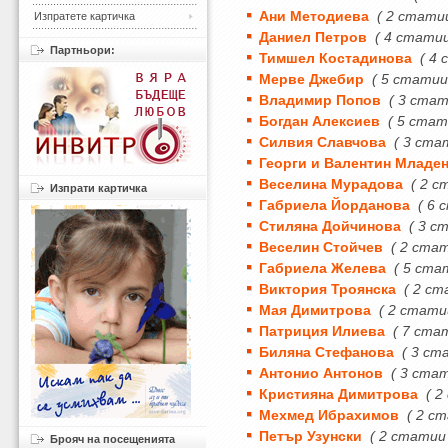
Ани Методиева
( 2 стати
Изпратете картичка
Даниел Петров
( 4 статии
Партньори:
Тимшел Костадинова
( 4
Мерве Джебир
( 5 статии
Владимир Попов
( 3 стат
Богдан Алексиев
( 5 стат
Силвия Славчова
( 3 ста
Георги и Валентин Младе
Веселина Мурадова
( 2 с
Изпрати картичка
Габриела Йорданова
( 6 
Стиляна Дойчинова
( 3 с
Веселин Стойчев
( 2 ста
Габриела Желева
( 5 ста
Виктория Троянска
( 2 ст
Мая Димитрова
( 2 стати
Патриция Илиева
( 7 ста
Биляна Стефанова
( 3 ст
Антонио Антонов
( 3 ста
Кристияна Димитрова
( 2
Мехмед Ибрахимов
( 2 с
Петър Узунски
( 2 статии
Брояч на посещенията