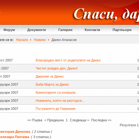
Форум
Документи
Галерия
Контакти
Партньори
те се в:
Начало
Новини
Данко Атанасов
уст 2007
Благороден жест от родителите на Данко
1
й 2007
Честит рожден ден, Данко!
1
т 2007
Дарение за Данко
1
вруари 2007
Баба Марта за Данко
2
вруари 2007
Коментарите са излишни...
1
вруари 2007
Новината, която ни разтърси...
1
вруари 2007
Пътуването до Германия
1
<< Първа
< Предишна
1
Следваща >
Последна >>
Резултати 1 
иктория Динкова
( 2 статии )
елизара Пенчева
( 3 статии )