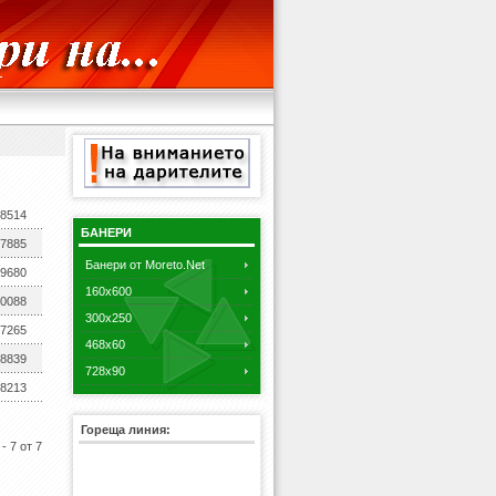
8514
БАНЕРИ
7885
Банери от Moreto.Net
9680
160x600
0088
300x250
7265
468x60
8839
728x90
8213
Гореща линия:
- 7 от 7