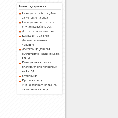
Ново съдържание:
Петиция за работещ Фонд
за лечение на деца
Позиция във връзка със
случая на Байрям Али
Ден на независимостта
Кампанията за Вики
Динкова приключва
успешно
До какво ще доведат
промените в правилника на
ЦФЛД
Позиция във връзка с
проекта за нов правилник
на ЦФЛД
Становище
Протест срещу
унищожаването на Фонда
за лечение на деца