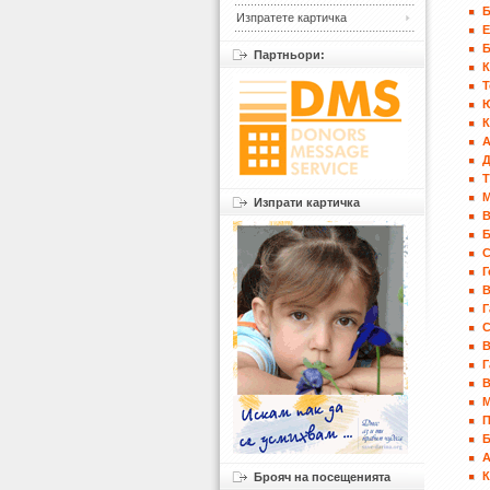
Изпратете картичка
Партньори:
К
Т
К
А
Д
Изпрати картичка
Б
Г
В
Г
С
В
Г
В
П
К
Брояч на посещенията