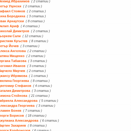
Мехмед Ибрахимов
( 2 статии )
етър Узунски
( 2 статии )
Рафаил Стоянов
( 2 статии )
Анна Бородкина
( 3 статии )
ван Арнаутски
( 8 статии )
Филип Ариф
( 4 статии )
Николай Димитров
( 2 статии )
ьоркем Сали
( 12 статии )
ристиян Кръстев
( 8 статии )
етър Йочев
( 3 статии )
лекса Ангелова
( 2 статии )
атяна Мищенко
( 2 статии )
ергана Табакова
( 3 статии )
Богомил Иванов
( 3 статии )
Марчело Мирчев
( 2 статии )
Джансу Ибрямова
( 1 статии )
велина Георгиева
( 8 статии )
Цветомир Стефанов
( 4 статии )
аталия Димитрова
( 3 статии )
Симона Стойнова
( 21 статии )
абриела Александрова
( 5 статии )
лександра Георгиева
( 3 статии )
Пламен Бонев
( 7 статии )
еорги Борисов
( 18 статии )
жулиана Александрова
( 6 статии )
артин Захариев
( 8 статии )
еорги Корфонозов
( 6 статии )