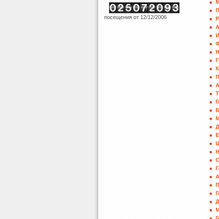
П
посещения от 12/12/2006
И
Г
К
П
А
Т
Г
Е
Н
Г
А
Г
Д
М
Г