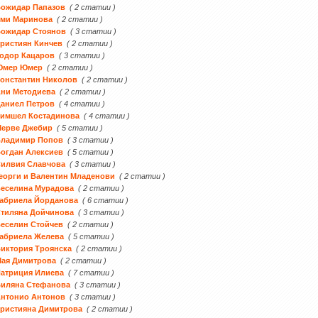
Божидар Папазов
( 2 статии )
Еми Маринова
( 2 статии )
Божидар Стоянов
( 3 статии )
ристиян Кинчев
( 2 статии )
одор Кацаров
( 3 статии )
Юмер Юмер
( 2 статии )
онстантин Николов
( 2 статии )
ни Методиева
( 2 статии )
аниел Петров
( 4 статии )
Тимшел Костадинова
( 4 статии )
Мерве Джебир
( 5 статии )
Владимир Попов
( 3 статии )
огдан Алексиев
( 5 статии )
Силвия Славчова
( 3 статии )
еорги и Валентин Младенови
( 2 статии )
еселина Мурадова
( 2 статии )
абриела Йорданова
( 6 статии )
тиляна Дойчинова
( 3 статии )
еселин Стойчев
( 2 статии )
абриела Желева
( 5 статии )
иктория Троянска
( 2 статии )
Мая Димитрова
( 2 статии )
атриция Илиева
( 7 статии )
Биляна Стефанова
( 3 статии )
Антонио Антонов
( 3 статии )
ристияна Димитрова
( 2 статии )