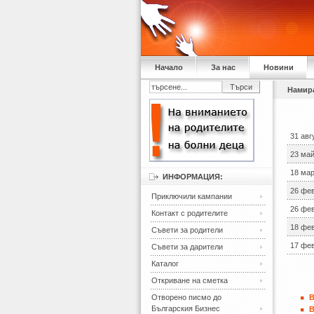
Начало
За нас
Новини
Намира
31 авг
23 ма
18 мар
ИНФОРМАЦИЯ:
26 фе
Приключили кампании
26 фе
Контакт с родителите
18 фе
Съвети за родители
17 фе
Съвети за дарители
Каталог
Откриване на сметка
Отворено писмо до
В
Българския Бизнес
В