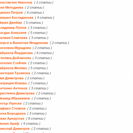
онстантин Николов
( 2 статии )
ни Методиева
( 2 статии )
аниел Петров
( 4 статии )
Тимшел Костадинова
( 4 статии )
Мерве Джебир
( 5 статии )
Владимир Попов
( 3 статии )
огдан Алексиев
( 5 статии )
Силвия Славчова
( 3 статии )
еорги и Валентин Младенови
( 2 статии )
еселина Мурадова
( 2 статии )
абриела Йорданова
( 6 статии )
тиляна Дойчинова
( 3 статии )
еселин Стойчев
( 2 статии )
абриела Желева
( 5 статии )
иктория Троянска
( 2 статии )
Мая Димитрова
( 2 статии )
атриция Илиева
( 7 статии )
Антонио Антонов
( 3 статии )
ристияна Димитрова
( 2 статии )
Мехмед Ибрахимов
( 2 статии )
етър Узунски
( 2 статии )
Рафаил Стоянов
( 2 статии )
Анна Бородкина
( 3 статии )
ван Арнаутски
( 8 статии )
Филип Ариф
( 4 статии )
Николай Димитров
( 2 статии )