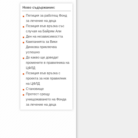
Ново съдържание:
Петиция за работещ Фонд
за лечение на деца
Позиция във връзка със
случая на Байрям Али
Ден на независимостта
Кампанията за Вики
Динкова приключва
успешно
До какво ще доведат
промените в правилника на
ЦФЛД
Позиция във връзка с
проекта за нов правилник
на ЦФЛД
Становище
Протест срещу
унищожаването на Фонда
за лечение на деца