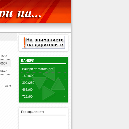
21537
БАНЕРИ
20567
Банери от Moreto.Net
36678
160x600
300x250
- 3 от 3
468x60
728x90
Гореща линия: