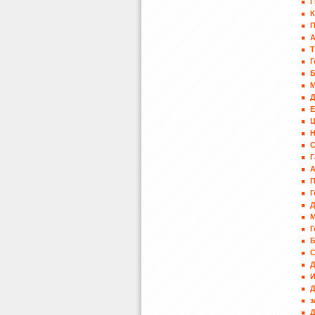
Г
К
П
А
Т
Г
Е
Н
Г
А
Г
Д
М
Г
С
И
Д
з
Д