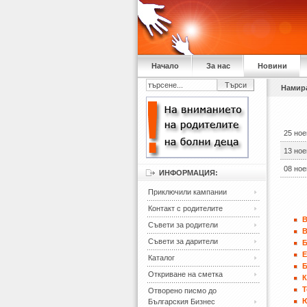
Начало
За нас
Новини
Намира
25 но
13 но
08 но
ИНФОРМАЦИЯ:
Приключили кампании
Контакт с родителите
В
Съвети за родители
В
Съвети за дарители
Каталог
Откриване на сметка
К
Т
Отворено писмо до
Българския Бизнес