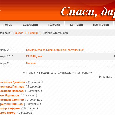
Форум
Документи
Галерия
Контакти
Партньори
те се в:
Начало
Новини
Биляна Стефанова
ември 2010
Кампанията за Биляна приключва успешно!
ември 2010
DMS Bilyana
ември 2010
Биляна
<< Първа
< Предишна
1
Следваща >
Последна >>
Резултати 1 
иктория Динкова
( 2 статии )
елизара Пенчева
( 3 статии )
Божидар Папазов
( 2 статии )
Еми Маринова
( 2 статии )
Божидар Стоянов
( 3 статии )
ристиян Кинчев
( 2 статии )
одор Кацаров
( 3 статии )
Юмер Юмер
( 2 статии )