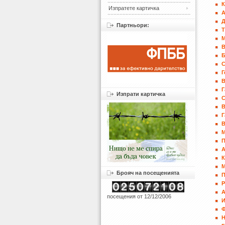
К
Изпратете картичка
А
Д
Партньори:
Б
Г
В
Г
Изпрати картичка
С
В
Г
В
П
К
Брояч на посещенията
П
посещения от 12/12/2006
И