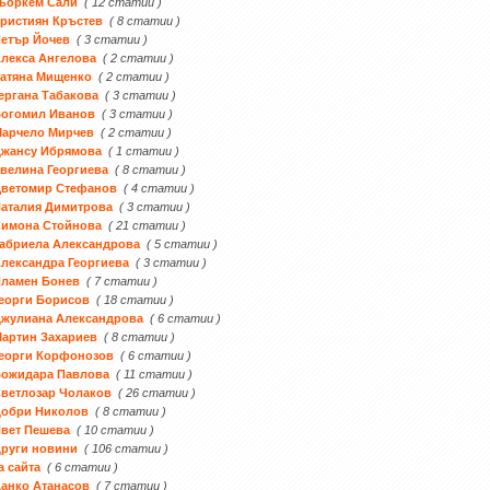
ьоркем Сали
( 12 статии )
ристиян Кръстев
( 8 статии )
етър Йочев
( 3 статии )
лекса Ангелова
( 2 статии )
атяна Мищенко
( 2 статии )
ергана Табакова
( 3 статии )
Богомил Иванов
( 3 статии )
Марчело Мирчев
( 2 статии )
Джансу Ибрямова
( 1 статии )
велина Георгиева
( 8 статии )
Цветомир Стефанов
( 4 статии )
аталия Димитрова
( 3 статии )
Симона Стойнова
( 21 статии )
абриела Александрова
( 5 статии )
лександра Георгиева
( 3 статии )
Пламен Бонев
( 7 статии )
еорги Борисов
( 18 статии )
жулиана Александрова
( 6 статии )
артин Захариев
( 8 статии )
еорги Корфонозов
( 6 статии )
Божидара Павлова
( 11 статии )
ветлозар Чолаков
( 26 статии )
Добри Николов
( 8 статии )
вет Пешева
( 10 статии )
руги новини
( 106 статии )
а сайта
( 6 статии )
анко Атанасов
( 7 статии )