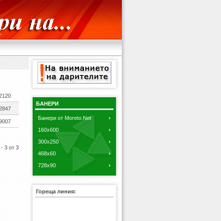
2120
БАНЕРИ
2847
Банери от Moreto.Net
9007
160x600
300x250
- 3 от 3
468x60
728x90
Гореща линия: