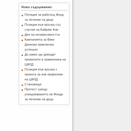
Ново съдържание:
Петиция за работещ Фонд
за лечение на деца
Позиция във връзка със
случая на Байрям Али
Ден на независимостта
Кампанията за Вики
Динкова приключва
успешно
До какво ще доведат
промените в правилника на
ЦФЛД
Позиция във връзка с
проекта за нов правилник
на ЦФЛД
Становище
Протест срещу
унищожаването на Фонда
за лечение на деца