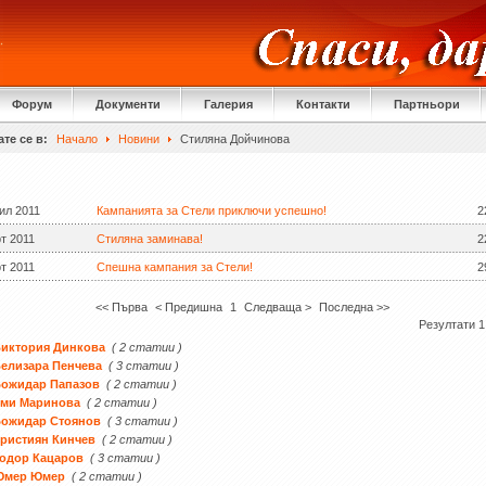
Форум
Документи
Галерия
Контакти
Партньори
те се в:
Начало
Новини
Стиляна Дойчинова
ил 2011
Кампанията за Стели приключи успешно!
2
т 2011
Стиляна заминава!
2
т 2011
Спешна кампания за Стели!
2
<< Първа
< Предишна
1
Следваща >
Последна >>
Резултати 1 
иктория Динкова
( 2 статии )
елизара Пенчева
( 3 статии )
Божидар Папазов
( 2 статии )
Еми Маринова
( 2 статии )
Божидар Стоянов
( 3 статии )
ристиян Кинчев
( 2 статии )
одор Кацаров
( 3 статии )
Юмер Юмер
( 2 статии )