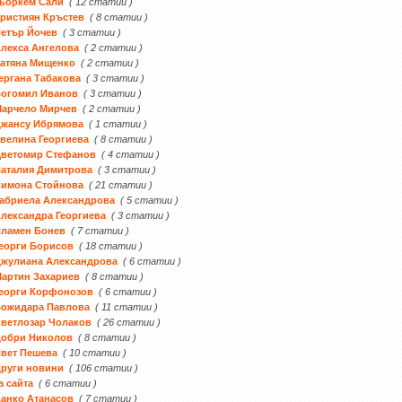
ьоркем Сали
( 12 статии )
ристиян Кръстев
( 8 статии )
етър Йочев
( 3 статии )
лекса Ангелова
( 2 статии )
атяна Мищенко
( 2 статии )
ергана Табакова
( 3 статии )
Богомил Иванов
( 3 статии )
Марчело Мирчев
( 2 статии )
Джансу Ибрямова
( 1 статии )
велина Георгиева
( 8 статии )
Цветомир Стефанов
( 4 статии )
аталия Димитрова
( 3 статии )
Симона Стойнова
( 21 статии )
абриела Александрова
( 5 статии )
лександра Георгиева
( 3 статии )
Пламен Бонев
( 7 статии )
еорги Борисов
( 18 статии )
жулиана Александрова
( 6 статии )
артин Захариев
( 8 статии )
еорги Корфонозов
( 6 статии )
Божидара Павлова
( 11 статии )
ветлозар Чолаков
( 26 статии )
Добри Николов
( 8 статии )
вет Пешева
( 10 статии )
руги новини
( 106 статии )
а сайта
( 6 статии )
анко Атанасов
( 7 статии )