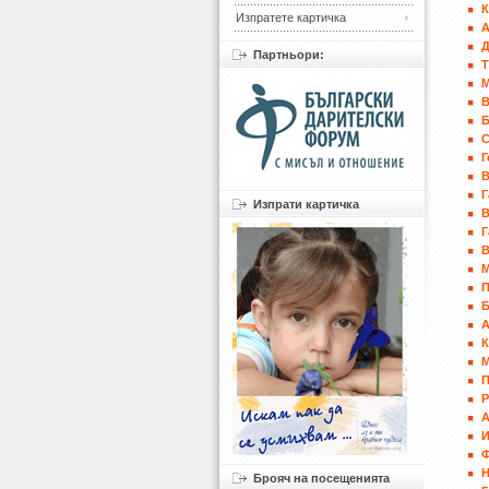
К
Изпратете картичка
А
Д
Партньори:
Б
Г
В
Г
Изпрати картичка
В
Г
В
П
К
П
И
Брояч на посещенията