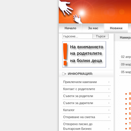
Начало
За нас
Новини
Намира
02 апр
09 мар
05 мар
ИНФОРМАЦИЯ:
Приключили кампании
Контакт с родителите
В
Съвети за родители
В
Съвети за дарители
Каталог
Откриване на сметка
К
Т
Отворено писмо до
Българския Бизнес