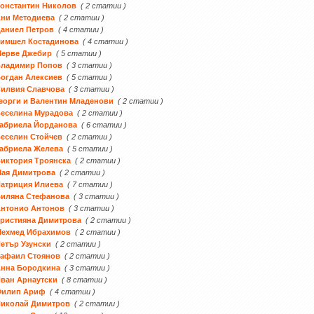
онстантин Николов
( 2 статии )
ни Методиева
( 2 статии )
аниел Петров
( 4 статии )
Тимшел Костадинова
( 4 статии )
Мерве Джебир
( 5 статии )
Владимир Попов
( 3 статии )
огдан Алексиев
( 5 статии )
Силвия Славчова
( 3 статии )
еорги и Валентин Младенови
( 2 статии )
еселина Мурадова
( 2 статии )
абриела Йорданова
( 6 статии )
еселин Стойчев
( 2 статии )
абриела Желева
( 5 статии )
иктория Троянска
( 2 статии )
Мая Димитрова
( 2 статии )
атриция Илиева
( 7 статии )
Биляна Стефанова
( 3 статии )
Антонио Антонов
( 3 статии )
ристияна Димитрова
( 2 статии )
Мехмед Ибрахимов
( 2 статии )
етър Узунски
( 2 статии )
Рафаил Стоянов
( 2 статии )
Анна Бородкина
( 3 статии )
ван Арнаутски
( 8 статии )
Филип Ариф
( 4 статии )
Николай Димитров
( 2 статии )