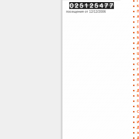
Г
К
П
посещения от 12/12/2006
А
Т
Г
Е
Н
Г
А
Г
Д
М
Г
С
И
Д
з
Д