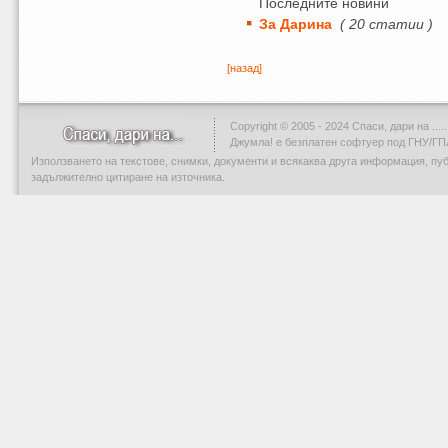
Последните новини
За Дарина
( 20 статии )
[назад]
Copyright © 2005 - 2024 Спаси, дари на .....
Джумла!
е безплатен софтуер под ГНУ/ГП
Използването на текстове, снимки, документи и всякаква друга информация, пу
задължително цитиране на източника.