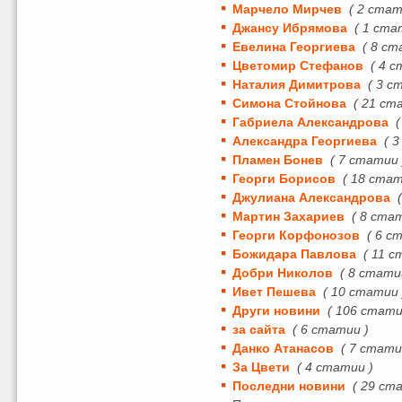
Марчело Мирчев
( 2 стат
Джансу Ибрямова
( 1 ста
Евелина Георгиева
( 8 ст
Цветомир Стефанов
( 4 
Наталия Димитрова
( 3 с
Симона Стойнова
( 21 ст
Габриела Александрова
Александра Георгиева
( 
Пламен Бонев
( 7 статии 
Георги Борисов
( 18 стат
Джулиана Александрова
Мартин Захариев
( 8 ста
Георги Корфонозов
( 6 с
Божидара Павлова
( 11 с
Добри Николов
( 8 стати
Ивет Пешева
( 10 статии 
Други новини
( 106 стати
за сайта
( 6 статии )
Данко Атанасов
( 7 стати
За Цвети
( 4 статии )
Последни новини
( 29 ст