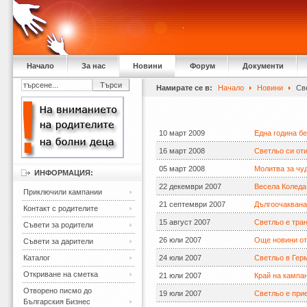
Начало
За нас
Новини
Форум
Документи
Намирате се в:
Начало
Новини
Све
10 март 2009
Една година б
16 март 2008
Светльо си оти
05 март 2008
Молитва за чу
ИНФОРМАЦИЯ:
22 декември 2007
Весела Коледа
Приключили кампании
21 септември 2007
Дългоочаквана
Контакт с родителите
15 август 2007
Светльо е тра
Съвети за родители
26 юли 2007
Още новини о
Съвети за дарители
Каталог
24 юли 2007
Светльо в Гер
Откриване на сметка
21 юли 2007
Край на кампа
Отворено писмо до
19 юли 2007
Светльо е прие
Българския Бизнес