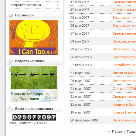
17 юли 2007
Светльо замин
Изпратете картичка
17 юли 2007
Открит е напъ
Партньори:
09 юли 2007
Благотворител
08 юли 2007
Благотворител
07 юли 2007
Светльо замин
09 юни 2007
Пловдив, ти и
29 април 2007
SMS номер за 
26 април 2007
Благотворител
Изпрати картичка
22 април 2007
От майката на
31 март 2007
Писмо от Мини
26 март 2007
Благотворител
21 март 2007
Статия в "СТ
21 март 2007
Светльо - дар
21 март 2007
Концерт в Бос
Брояч на посещенията
18 март 2007
Клип за Светл
28 февруари 2007
Постъпления 
посещения от 12/12/2006
<< Първа
< Пред