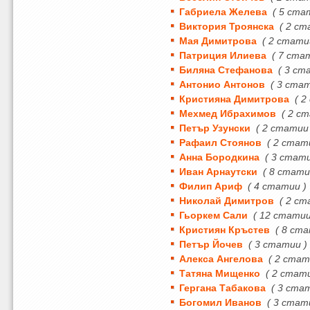
Габриела Желева
( 5 ста
Виктория Троянска
( 2 ст
Мая Димитрова
( 2 стати
Патриция Илиева
( 7 ста
Биляна Стефанова
( 3 ст
Антонио Антонов
( 3 ста
Кристияна Димитрова
( 2
Мехмед Ибрахимов
( 2 с
Петър Узунски
( 2 статии
Рафаил Стоянов
( 2 стат
Анна Бородкина
( 3 стати
Иван Арнаутски
( 8 стати
Филип Ариф
( 4 статии )
Николай Димитров
( 2 ст
Гьоркем Сали
( 12 статии
Кристиян Кръстев
( 8 ста
Петър Йочев
( 3 статии )
Алекса Ангелова
( 2 стат
Татяна Мищенко
( 2 стат
Гергана Табакова
( 3 ста
Богомил Иванов
( 3 стат