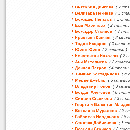
Виктория Динкова
( 2 ст
Велизара Пенчева
( 3 ста
Божидар Папазов
( 2 ста
Еми Маринова
( 2 статии
Божидар Стоянов
( 3 ста
Кристиян Кинчев
( 2 стат
Тодор Кацаров
( 3 статии
Юмер Юмер
( 2 статии )
Константин Николов
( 2 
Ани Методиева
( 2 стати
Даниел Петров
( 4 статии
Тимшел Костадинова
( 4
Мерве Джебир
( 5 статии
Владимир Попов
( 3 стат
Богдан Алексиев
( 5 стат
Силвия Славчова
( 3 ста
Георги и Валентин Младе
Веселина Мурадова
( 2 с
Габриела Йорданова
( 6 
Стиляна Дойчинова
( 3 с
Веселин Стойчев
( 2 ста