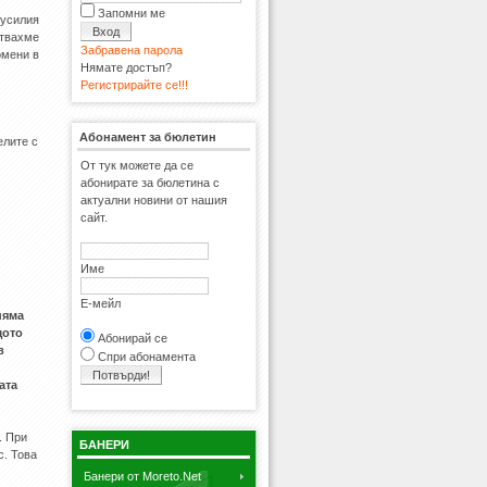
Запомни ме
 усилия
ствахме
Забравена парола
омени в
Нямате достъп?
Регистрирайте се!!!
Абонамент за бюлетин
елите с
От тук можете да се
абонирате за бюлетина с
актуални новини от нашия
сайт.
Име
Е-мейл
няма
щото
Абонирай се
в
Спри абонамента
ата
. При
БАНЕРИ
с. Това
Банери от Moreto.Net