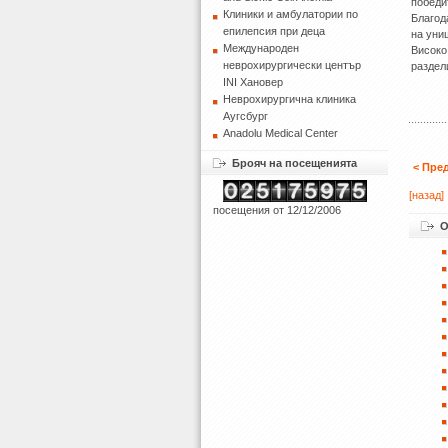
победи
Клиники и амбулатории по
Благод
епилепсия при деца
на уни
Международен
Високо
неврохирургически център
раздел
INI Хановер
Неврохирургична клиника
Аугсбург
Anadolu Medical Center
Брояч на посещенията
< Пре
[назад]
посещения от 12/12/2006
О