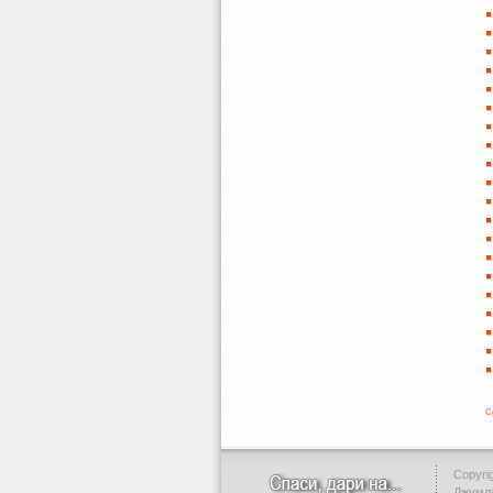
С
Copyrig
Джумл