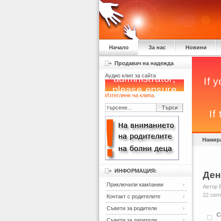
Начало
За нас
Новини
Продавач на надежда
Аудио клип за сайта
Изтегляне на клипа
.
Намира
ИНФОРМАЦИЯ:
Ден
Приключили кампании
Автор 
22 сеп
Контакт с родителите
Съвети за родители
С
Съвети за дарители