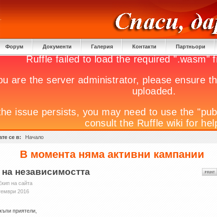
Форум
Документи
Галерия
Контакти
Партньори
те се в:
Начало
В момента няма активни кампании
 на независимостта
Екип на сайта
тември 2016
къпи приятели,