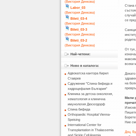
(Виктория Динкова)
Стана 
Labor_03
състоя
(Виктория Динкова)
случай
Bileti_03-4
се пре
(Виктория Динкова)
Bileti_03-3
Санкци
(Виктория Динкова)
инстит
родите
Bileti_03-2
(Виктория Динкова)
От тук
Най-четени:
изнача
максим
всеки 
Ново в каталога:
Адвокатска кантора Кирил
Докат
Ставрев
здраве
на бол
Сдружение "Спина бифида и
превръ
хидроцефалия България"
Клиника за детска онкология,
Мили р
хематология и клинична
пречат
имунология Дюселдорф
Изискв
Спина бифида
Пишете
Orthopaedic Hospital Vienna-
Борете
Speising
Ние см
International Center for
Transplantation in Thalassemia
Доц. Б
and Sickle Cell Anemia