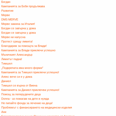
Богдан
Кампанията за Боби продължава
Развитие
Мерве
DMS MERVE
Мерве замина за Италия!
Богдан се завърна у дома
Богдан се завърна у дома
Мерве ни напусна
Протест срещу лимита!
Благодарим за помощта за Влади!
Кампанията за Влади приключи успешно
Мъничкият Александър
Лимитът падна!
Тимшел
„Подкрепата има много форми”
Кампанията за Тимшел приключи успешно!
Алекс вече си е у дома
Даниел
Тимшел се върна от Виена
Кампанията за Даниел приключва успешно!
Помощ за пеперудените деца
Donna - аз помагам на дете в нужда
Не пипайте фонда за лечение на деца!
Проблемът с финансирането на медицински изделия
Ани