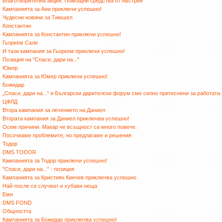
Благотворителна акция: Помощни средства от Австрия
Кампанията за Ани приключи успешно!
Чудесни новини за Тимшел
Константин
Кампанията за Константин приключи успешно!
Гьоркем Сали
И тази кампания за Гьоркем приключи успешно!
Позиция на "Спаси, дари на..."
Юмер
Кампанията за Юмер приключи успешно!
Божидар
„Спаси, дари на...“ и Български дарителски форум сме силно притеснени за работата
ЦФЛД
Втора кампания за лечението на Даниел
Втората кампания за Даниел приключва успешно!
Осем причини. Макар че всъщност са много повече.
Посочваме проблемите, но предлагаме и решения
Тодор
DMS TODOR
Кампанията за Тодор приключи успешно!
"Спаси, дари на..." - позиция
Кампанията за Кристиян Кинчев приключва успешно
Най-после се случват и хубави неща
Еми
DMS FOND
Общността
Кампанията за Божидар приключва успешно!