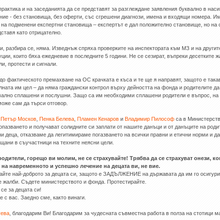
практика и на заседанията да се представят за разглеждане заявления буквално в нас
ние - без становища, без оферти, със сгрешени диагнози, имена и входящи номера. И
 на подменени експертни становища – експертът е дал положително становище, но на 
дставя като отрицателно.
и, разбира се, няма. Изведнъж спряха проверките на инспектората към МЗ и на другит
уции, които бяха ежедневие в последните 5 години. Не се сезират, въпреки десетките ж
ли, протести и сигнали.
 до фактическото премахване на ОС крачката е къса и те ще я направят, защото е така
лната им цел – да няма граждански контрол върху дейността на фонда и родителите да
ално сплашени и послушни. Защо са им необходими сплашени родители е въпрос, на 
може сам да търси отговор.
о
Петър Москов
,
Пенка Белева
,
Пламен Кенаров
и
Владимир Пилософ
са в Министерств
опазването и получават солидните си заплати от нашите данъци и от данъците на роди
ни деца, отказваме да легитимираме погазването на всички правни и етични норми и д
щани в съучастници на техните неясни цели.
одители, горещо ви молим, не се страхувайте! Трябва да се страхуват онези, ко
 на навременното и успешно лечение на децата ви, не вие.
айте най-доброто за децата си, защото е ЗАДЪЛЖЕНИЕ на държавата да им го осигури
 жалби. Съдете министерството и фонда. Протестирайте.
 се за децата си!
е с вас. Заедно сме, както винаги.
уева
, благодарим Ви! Благодарим за чудесната съвместна работа в полза на стотици м