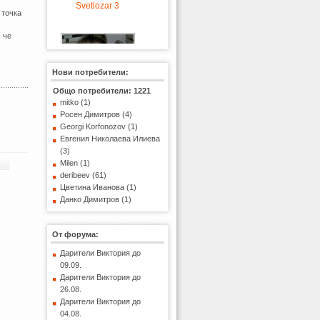
 точка
 че
Нови потребители:
Общо потребители: 1221
Евка в Ашау-2
mitko (1)
Росен Димитров (4)
Georgi Korfonozov (1)
Евгения Николаева Илиева
(3)
Milen (1)
deribeev (61)
Цветина Иванова (1)
Данко Димитров (1)
Марчело заминава-3
От форума:
Дарители Виктория до
09.09.
Дарители Виктория до
superhosting 2
26.08.
Дарители Виктория до
04.08.