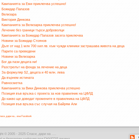
Кампанията за Еми приключва успешно!
Божидар Папазов
Велизара
Виктория Динкова
Кампанията за Велизарка приключва успешно!
Лечение без граници търси доброволци
Кампанията за Божидар Папазов засега приключва
Новини за Божидар Стоянов
Дълг от над 1 млн 700 хил лв. към чужди клиники застрашава живота на деца
Парите са преведени
Новини за Велизарка
Бог да пази децата ни!
Разстрелът на фонда за лечение на деца
За формуляр S2, децата и 40 млн. лева
Да върнем истината
Равносметка
Кампанията за Вики Динкова приключва успешно
Позиция във връзка с проекта за нов правилник на ЦФЛД
До какво ще доведат промените в правилника на ЦФЛД
Позиция във връзка със случая на Байрям Али
паси, дари на... във Facebook
ht © 2005 - 2025 Спаси, дари на .....
а!
е безплатен софтуер под ГНУ/ГПЛ лиценз.