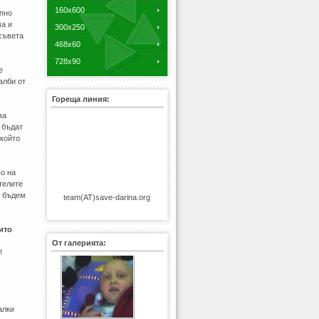
160x600
ипно
ма и
300x250
съвета
468x60
728x90
е
алби от
Гореща линия:
ва
 бъдат
който
о на
телите
а бъдем
team(AT)save-darina.org
ито
От галерията:
!
Svetlozar 3
алки