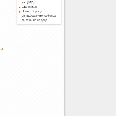
на ЦФЛД
Становище
Протест срещу
унищожаването на Фонда
за лечение на деца
 на