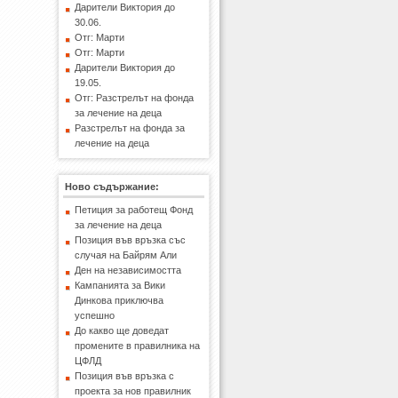
Дарители Виктория до
30.06.
Отг: Марти
Отг: Марти
Дарители Виктория до
19.05.
Отг: Разстрелът на фонда
за лечение на деца
Ники в Банкя-2
Разстрелът на фонда за
лечение на деца
Ново съдържание:
Петиция за работещ Фонд
за лечение на деца
Позиция във връзка със
Svetlozar 3
случая на Байрям Али
Ден на независимостта
Кампанията за Вики
Динкова приключва
успешно
До какво ще доведат
промените в правилника на
ЦФЛД
Позиция във връзка с
проекта за нов правилник