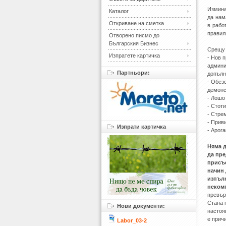
Измина
Каталог
да нам
Откриване на сметка
в рабо
правил
Отворено писмо до
Българския Бизнес
Срещу 
Изпратете картичка
- Нов 
админи
Партньори:
допълн
- Обез
демонс
- Лошо
- Стот
- Стре
- Прив
Изпрати картичка
- Арог
Няма д
да пре
присъс
начин 
изпълн
некомп
превър
Стана 
Нови документи:
настоя
е прич
Labor_03-2