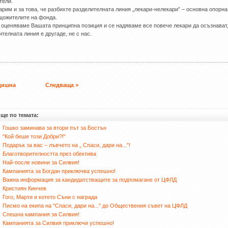
тели.
арим и за това, че разбихте разделителната линия „лекари-нелекари” – основна опорна
щожителите на фонда.
 оценяваме Вашата принципна позиция и се надяваме все повече лекари да осъзнават,
ителната линия е другаде, не с нас.
дишна
Следваща >
ще по темата:
Гошко заминава за втори път за Бостън
"Кой беше този Добри?!"
Подарък за вас – лъвчето на „ Спаси, дари на...”!
Благотворителността през обектива
Най-после новини за Силвия!
Кампанията за Богдан приключва успешно!
Важна информация за кандидатстващите за подпомагане от ЦФЛД
Кристиян Кинчев
Гого, Марти и котето Съни с награда
Писмо на екипа на "Спаси, дари на..." до Обществения съвет на ЦФЛД
Спешна кампания за Силвия!
Кампанията за Силвия приключи успешно!